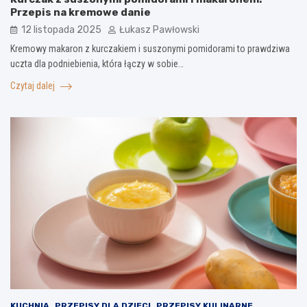
Przepis na kremowe danie
12 listopada 2025
Łukasz Pawłowski
Kremowy makaron z kurczakiem i suszonymi pomidorami to prawdziwa
uczta dla podniebienia, która łączy w sobie…
Czytaj dalej
KUCHNIA
PRZEPISY DLA DZIECI
PRZEPISY KULINARNE