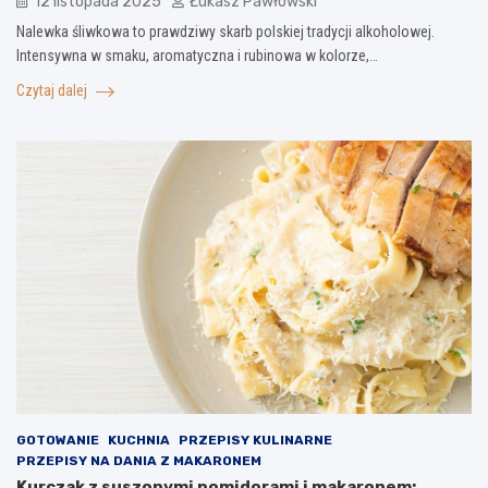
12 listopada 2025
Łukasz Pawłowski
Nalewka śliwkowa to prawdziwy skarb polskiej tradycji alkoholowej.
Intensywna w smaku, aromatyczna i rubinowa w kolorze,…
Czytaj dalej
GOTOWANIE
KUCHNIA
PRZEPISY KULINARNE
PRZEPISY NA DANIA Z MAKARONEM
Kurczak z suszonymi pomidorami i makaronem: