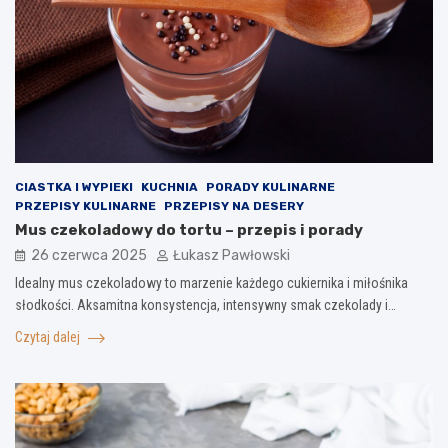
CIASTKA I WYPIEKI
KUCHNIA
PORADY KULINARNE
PRZEPISY KULINARNE
PRZEPISY NA DESERY
Mus czekoladowy do tortu – przepis i porady
26 czerwca 2025
Łukasz Pawłowski
Idealny mus czekoladowy to marzenie każdego cukiernika i miłośnika
słodkości. Aksamitna konsystencja, intensywny smak czekolady i…
Czytaj dalej