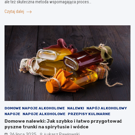
ale też skuteczna metoda wspomagająca proces…
Czytaj dalej
DOMOWE NAPOJE ALKOHOLOWE
NALEWKI
NAPÓJ ALKOHOLOWY
NAPOJE
NAPOJE ALKOHOLOWE
PRZEPISY KULINARNE
Domowe nalewki: Jak szybko i łatwo przygotować
pyszne trunki na spirytusie i wódce
26 lipca 2025
Łukasz Pawłowski