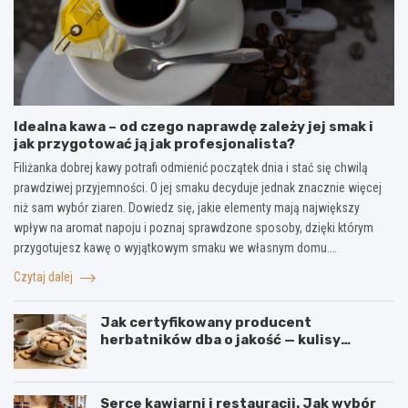
Idealna kawa – od czego naprawdę zależy jej smak i
jak przygotować ją jak profesjonalista?
Filiżanka dobrej kawy potrafi odmienić początek dnia i stać się chwilą
prawdziwej przyjemności. O jej smaku decyduje jednak znacznie więcej
niż sam wybór ziaren. Dowiedz się, jakie elementy mają największy
wpływ na aromat napoju i poznaj sprawdzone sposoby, dzięki którym
przygotujesz kawę o wyjątkowym smaku we własnym domu.…
Czytaj dalej
Jak certyfikowany producent
herbatników dba o jakość — kulisy
produkcji w firmie IGA z Mogielnicy
Serce kawiarni i restauracji. Jak wybór