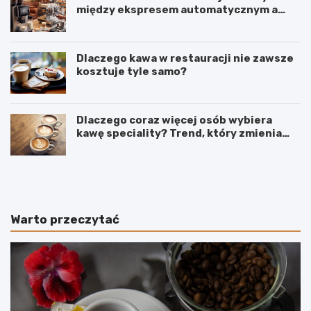
między ekspresem automatycznym a
kolbowym wpływa na jakość w filiżance?
Dlaczego kawa w restauracji nie zawsze
kosztuje tyle samo?
Dlaczego coraz więcej osób wybiera
kawę speciality? Trend, który zmienia
sposób picia kawy
C
O
o
d
d
k
o
a
k
w
Warto przeczytać
a
y
w
p
y
o
z
o
a
w
m
s
i
i