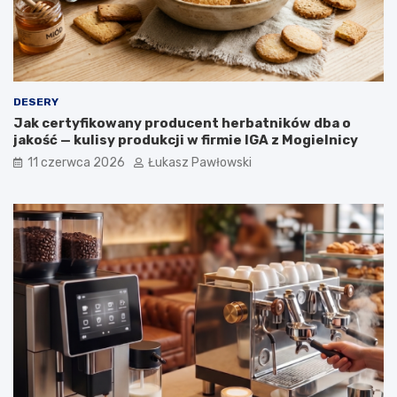
y
o
ś
l
i
n
n
DESERY
e
Jak certyfikowany producent herbatników dba o
w
jakość — kulisy produkcji w firmie IGA z Mogielnicy
o
g
11 czerwca 2026
Łukasz Pawłowski
ó
l
n
o
p
o
l
s
k
i
e
j
k
a