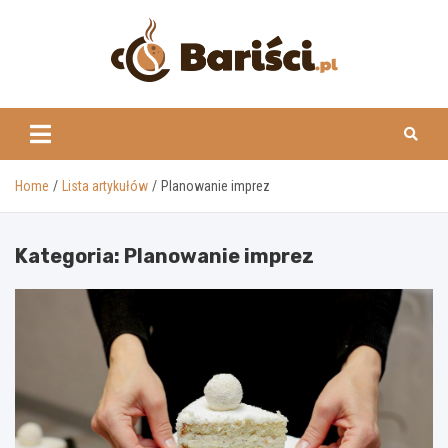
Skip
to
content
www.barisci.pl
Home
Lista artykułów
Planowanie imprez
Kategoria:
Planowanie imprez