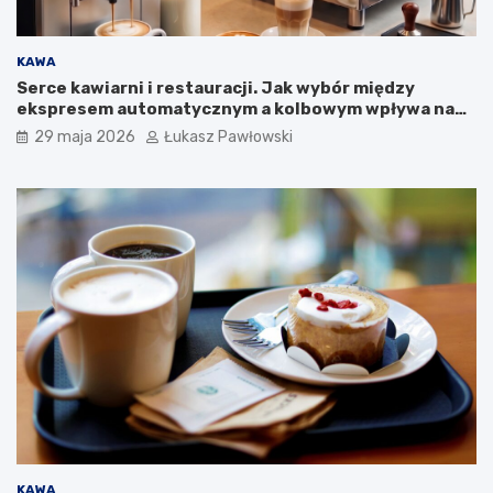
m
p
a
KAWA
n
Serce kawiarni i restauracji. Jak wybór między
i
ekspresem automatycznym a kolbowym wpływa na
i
jakość w filiżance?
29 maja 2026
Łukasz Pawłowski
KAWA