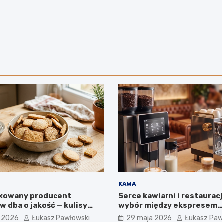
KAWA
ikowany producent
Serce kawiarni i restauracj
 dba o jakość — kulisy
wybór między ekspresem
 firmie IGA z Mogielnicy
automatycznym a kolbow
a 2026
Łukasz Pawłowski
29 maja 2026
Łukasz Paw