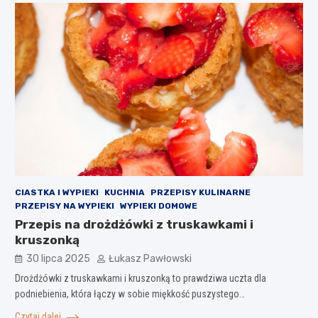
CIASTKA I WYPIEKI
KUCHNIA
PRZEPISY KULINARNE
PRZEPISY NA WYPIEKI
WYPIEKI DOMOWE
Przepis na drożdżówki z truskawkami i
kruszonką
30 lipca 2025
Łukasz Pawłowski
Drożdżówki z truskawkami i kruszonką to prawdziwa uczta dla
podniebienia, która łączy w sobie miękkość puszystego…
Czytaj dalej