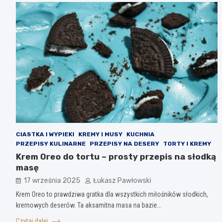
CIASTKA I WYPIEKI
KREMY I MUSY
KUCHNIA
PRZEPISY KULINARNE
PRZEPISY NA DESERY
TORTY I KREMY
Krem Oreo do tortu – prosty przepis na słodką
masę
17 września 2025
Łukasz Pawłowski
Krem Oreo to prawdziwa gratka dla wszystkich miłośników słodkich,
kremowych deserów. Ta aksamitna masa na bazie…
Czytaj dalej