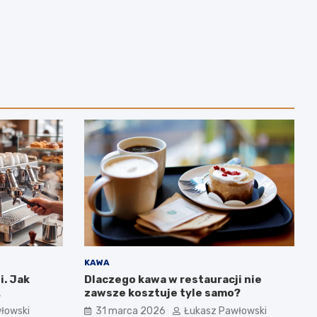
KAWA
i. Jak
Dlaczego kawa w restauracji nie
zawsze kosztuje tyle samo?
ym wpływa
łowski
31 marca 2026
Łukasz Pawłowski