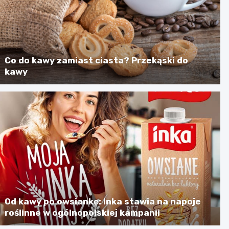
Co do kawy zamiast ciasta? Przekąski do
kawy
Od kawy po owsiankę: Inka stawia na napoje
roślinne w ogólnopolskiej kampanii