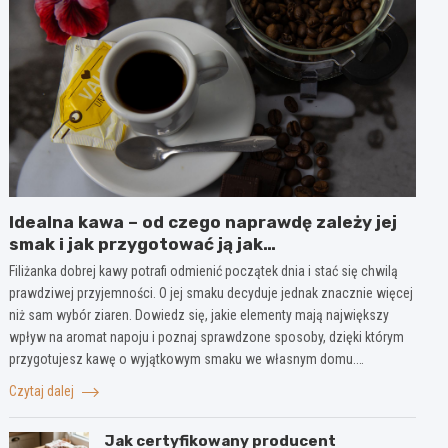
Idealna kawa – od czego naprawdę zależy jej
smak i jak przygotować ją jak
profesjonalista?
Filiżanka dobrej kawy potrafi odmienić początek dnia i stać się chwilą
prawdziwej przyjemności. O jej smaku decyduje jednak znacznie więcej
niż sam wybór ziaren. Dowiedz się, jakie elementy mają największy
wpływ na aromat napoju i poznaj sprawdzone sposoby, dzięki którym
przygotujesz kawę o wyjątkowym smaku we własnym domu.…
Czytaj dalej
Jak certyfikowany producent