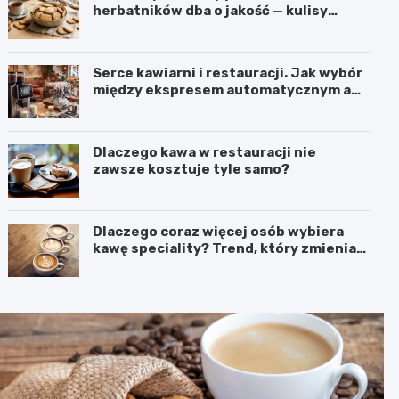
herbatników dba o jakość — kulisy
produkcji w firmie IGA z Mogielnicy
Serce kawiarni i restauracji. Jak wybór
między ekspresem automatycznym a
kolbowym wpływa na jakość w filiżance?
Dlaczego kawa w restauracji nie
zawsze kosztuje tyle samo?
Dlaczego coraz więcej osób wybiera
kawę speciality? Trend, który zmienia
sposób picia kawy