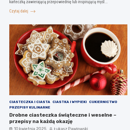
karteczką zawierającą przepowiednię lub inspirującą myśl.…
Czytaj dalej
CIASTECZKA I CIASTA
CIASTKA I WYPIEKI
CUKIERNICTWO
PRZEPISY KULINARNE
Drobne ciasteczka świąteczne i weselne –
przepisy na każdą okazję
10 kwietnia 2025
Łukasz Pawłowski