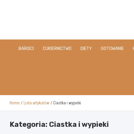
Skip
to
content
BARIŚCI
CUKIERNICTWO
DIETY
GOTOWANIE
Home
Lista artykułów
Ciastka i wypieki
Kategoria:
Ciastka i wypieki