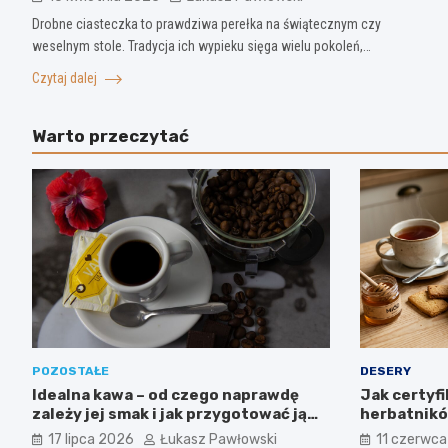
Drobne ciasteczka to prawdziwa perełka na świątecznym czy
weselnym stole. Tradycja ich wypieku sięga wielu pokoleń,…
Czytaj dalej
Warto przeczytać
POZOSTAŁE
DESERY
Idealna kawa – od czego naprawdę
Jak certyf
zależy jej smak i jak przygotować ją
herbatników
jak profesjonalista?
produkcji w
17 lipca 2026
Łukasz Pawłowski
11 czerwc