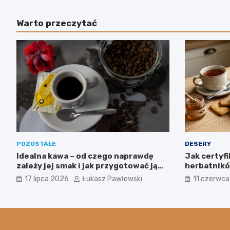
Warto przeczytać
POZOSTAŁE
DESERY
Idealna kawa – od czego naprawdę
Jak certyf
zależy jej smak i jak przygotować ją
herbatników
jak profesjonalista?
produkcji w
17 lipca 2026
Łukasz Pawłowski
11 czerwc