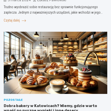
3 marca 2024
Łukasz Pawłowski
Trudno wyobrazić sobie restaurację bez sprawnie funkcjonującego
zaplecza. Jednym z najważniejszych urządzeń, jakie wchodzi w jego…
Czytaj dalej
POZOSTAŁE
Dobra bakery w Katowicach? Wiemy, gdzie warto
wpaść po pyszne wypieki i inne desery