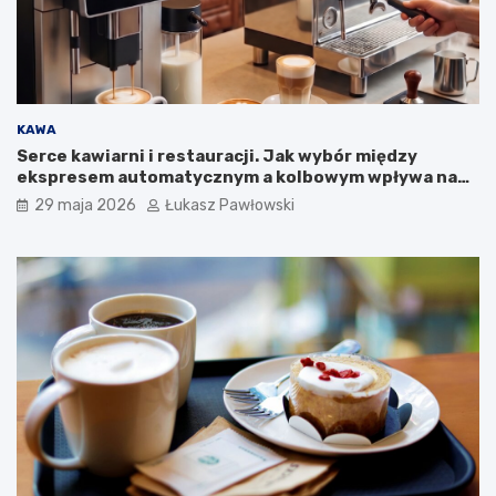
e
j
k
a
m
p
a
KAWA
n
Serce kawiarni i restauracji. Jak wybór między
i
ekspresem automatycznym a kolbowym wpływa na
i
jakość w filiżance?
29 maja 2026
Łukasz Pawłowski