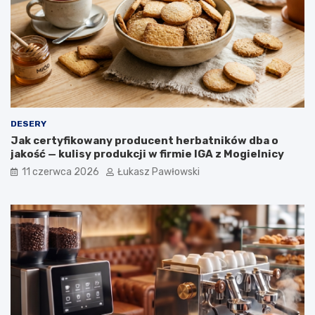
k
j
a
e
w
r
y
o
ś
l
i
n
n
DESERY
e
Jak certyfikowany producent herbatników dba o
w
jakość — kulisy produkcji w firmie IGA z Mogielnicy
o
g
11 czerwca 2026
Łukasz Pawłowski
ó
l
n
o
p
o
l
s
k
i