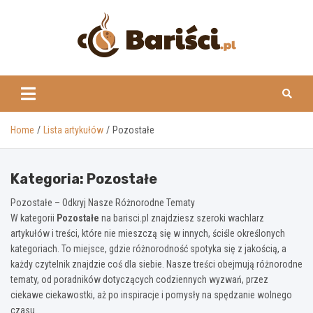
Skip
to
content
www.barisci.pl
Home
Lista artykułów
Pozostałe
Kategoria:
Pozostałe
Pozostałe – Odkryj Nasze Różnorodne Tematy
W kategorii
Pozostałe
na barisci.pl znajdziesz szeroki wachlarz
artykułów i treści, które nie mieszczą się w innych, ściśle określonych
kategoriach. To miejsce, gdzie różnorodność spotyka się z jakością, a
każdy czytelnik znajdzie coś dla siebie. Nasze treści obejmują różnorodne
tematy, od poradników dotyczących codziennych wyzwań, przez
ciekawe ciekawostki, aż po inspiracje i pomysły na spędzanie wolnego
czasu.