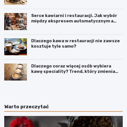
produkcji w firmie IGA z Mogielnicy
Serce kawiarni i restauracji. Jak wybór
między ekspresem automatycznym a
kolbowym wpływa na jakość w filiżance?
Dlaczego kawa w restauracji nie zawsze
kosztuje tyle samo?
Dlaczego coraz więcej osób wybiera
kawę speciality? Trend, który zmienia
sposób picia kawy
C
O
o
d
d
k
o
a
k
w
Warto przeczytać
a
y
w
p
y
o
z
o