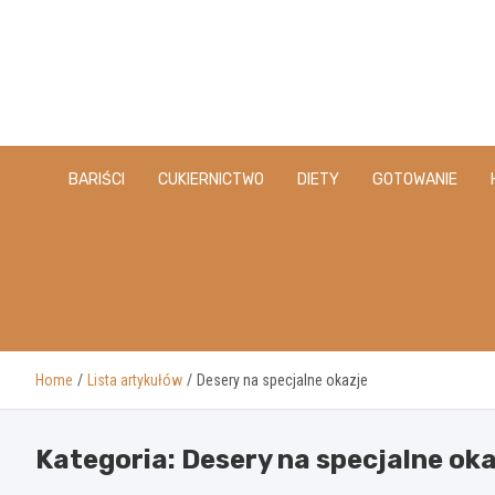
Skip
to
content
BARIŚCI
CUKIERNICTWO
DIETY
GOTOWANIE
Home
Lista artykułów
Desery na specjalne okazje
Kategoria:
Desery na specjalne ok