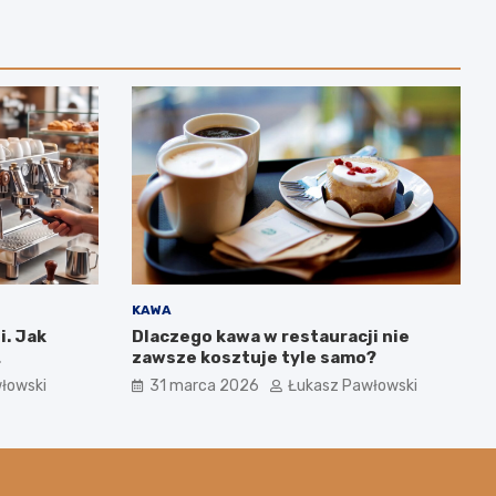
KAWA
i. Jak
Dlaczego kawa w restauracji nie
zawsze kosztuje tyle samo?
ym wpływa
łowski
31 marca 2026
Łukasz Pawłowski