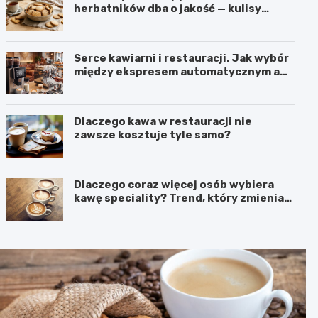
herbatników dba o jakość — kulisy
produkcji w firmie IGA z Mogielnicy
Serce kawiarni i restauracji. Jak wybór
między ekspresem automatycznym a
kolbowym wpływa na jakość w filiżance?
Dlaczego kawa w restauracji nie
zawsze kosztuje tyle samo?
Dlaczego coraz więcej osób wybiera
kawę speciality? Trend, który zmienia
sposób picia kawy