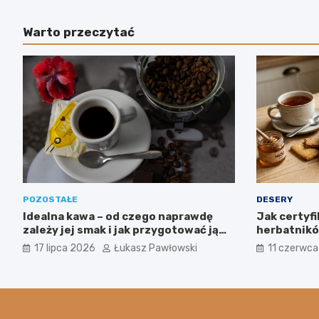
Warto przeczytać
POZOSTAŁE
DESERY
Idealna kawa – od czego naprawdę
Jak certyf
zależy jej smak i jak przygotować ją
herbatników
jak profesjonalista?
produkcji w
17 lipca 2026
Łukasz Pawłowski
11 czerwc