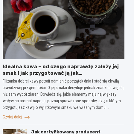
Idealna kawa – od czego naprawdę zależy jej
smak i jak przygotować ją jak
profesjonalista?
Filiżanka dobrej kawy potrafi odmienić początek dnia i stać się chwilą
prawdziwej przyjemności. O jej smaku decyduje jednak znacznie więcej
niż sam wybór ziaren. Dowiedz się, jakie elementy mają największy
wpływ na aromat napoju i poznaj sprawdzone sposoby, dzięki którym
przygotujesz kawę o wyjątkowym smaku we własnym domu.…
Czytaj dalej
Jak certyfikowany producent