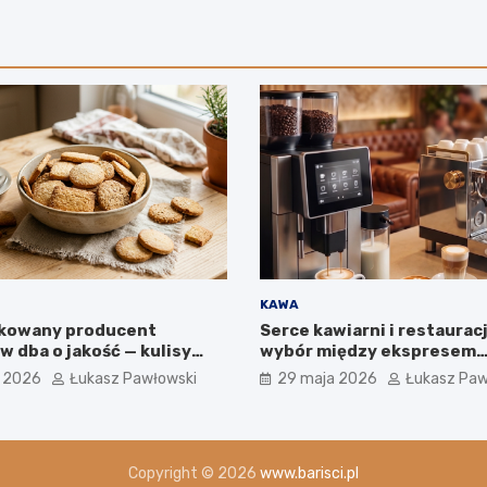
KAWA
ikowany producent
Serce kawiarni i restauracj
 dba o jakość — kulisy
wybór między ekspresem
 firmie IGA z Mogielnicy
automatycznym a kolbow
a 2026
Łukasz Pawłowski
29 maja 2026
Łukasz Paw
na jakość w filiżance?
Copyright © 2026
www.barisci.pl