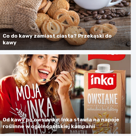
Co do kawy zamiast ciasta? Przekąski do
kawy
Od kawy po owsiankę: Inka stawia na napoje
roślinne w ogólnopolskiej kampanii