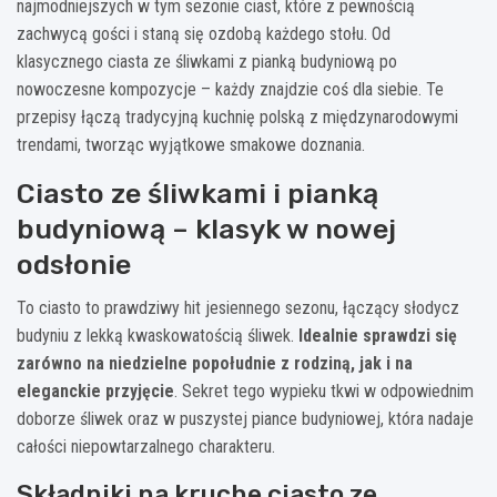
najmodniejszych w tym sezonie ciast, które z pewnością
zachwycą gości i staną się ozdobą każdego stołu. Od
klasycznego ciasta ze śliwkami z pianką budyniową po
nowoczesne kompozycje – każdy znajdzie coś dla siebie. Te
przepisy łączą tradycyjną kuchnię polską z międzynarodowymi
trendami, tworząc wyjątkowe smakowe doznania.
Ciasto ze śliwkami i pianką
budyniową – klasyk w nowej
odsłonie
To ciasto to prawdziwy hit jesiennego sezonu, łączący słodycz
budyniu z lekką kwaskowatością śliwek.
Idealnie sprawdzi się
zarówno na niedzielne popołudnie z rodziną, jak i na
eleganckie przyjęcie
. Sekret tego wypieku tkwi w odpowiednim
doborze śliwek oraz w puszystej piance budyniowej, która nadaje
całości niepowtarzalnego charakteru.
Składniki na kruche ciasto ze