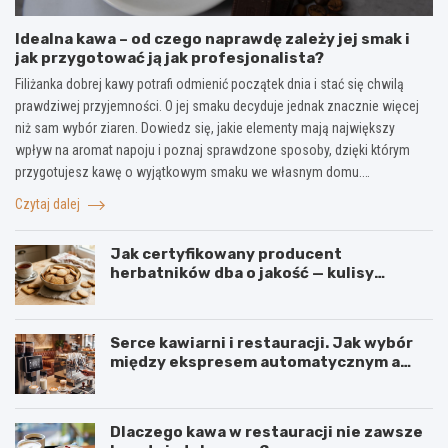
Idealna kawa – od czego naprawdę zależy jej smak i
jak przygotować ją jak profesjonalista?
Filiżanka dobrej kawy potrafi odmienić początek dnia i stać się chwilą
prawdziwej przyjemności. O jej smaku decyduje jednak znacznie więcej
niż sam wybór ziaren. Dowiedz się, jakie elementy mają największy
wpływ na aromat napoju i poznaj sprawdzone sposoby, dzięki którym
przygotujesz kawę o wyjątkowym smaku we własnym domu.…
Czytaj dalej
Jak certyfikowany producent
herbatników dba o jakość — kulisy
produkcji w firmie IGA z Mogielnicy
Serce kawiarni i restauracji. Jak wybór
między ekspresem automatycznym a
kolbowym wpływa na jakość w filiżance?
Dlaczego kawa w restauracji nie zawsze