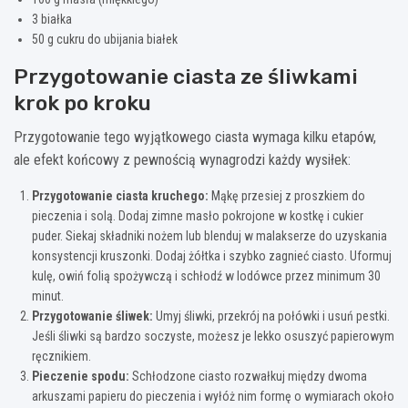
3 białka
50 g cukru do ubijania białek
Przygotowanie ciasta ze śliwkami
krok po kroku
Przygotowanie tego wyjątkowego ciasta wymaga kilku etapów,
ale efekt końcowy z pewnością wynagrodzi każdy wysiłek:
Przygotowanie ciasta kruchego:
Mąkę przesiej z proszkiem do
pieczenia i solą. Dodaj zimne masło pokrojone w kostkę i cukier
puder. Siekaj składniki nożem lub blenduj w malakserze do uzyskania
konsystencji kruszonki. Dodaj żółtka i szybko zagnieć ciasto. Uformuj
kulę, owiń folią spożywczą i schłodź w lodówce przez minimum 30
minut.
Przygotowanie śliwek:
Umyj śliwki, przekrój na połówki i usuń pestki.
Jeśli śliwki są bardzo soczyste, możesz je lekko osuszyć papierowym
ręcznikiem.
Pieczenie spodu:
Schłodzone ciasto rozwałkuj między dwoma
arkuszami papieru do pieczenia i wyłóż nim formę o wymiarach około