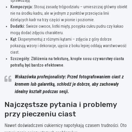
sprawdzają.
Kompozycja:
Stosuj zasadę trójpodziału – umieszczaj główny obiekt
nie na środku kadru, ale w jednym z punktów przecięcia linii
dzielących kadr na trzy części w pionie i poziomie.
Dodatki:
Świeże owoce, listki mięty, posypka cukru pudru czy kakao
mogą dodać zdjęciu charakteru.
Kąt:
Eksperymentuj z różnymi kątami – zdjęcia z góry dobrze
pokazują wzory i dekoracje, ujęcia z boku lepiej oddają warstwowość
ciast.
Szczegóły:
Zbliżenia na teksturę, krople sosu czy warstwy ciasta
potrafią być bardzo efektowne
.
Wskazówka profesjonalisty: Przed fotografowaniem ciast z
kremem lub galaretką, schłodź je dobrze, aby zachowały
idealny kształt podczas sesji.
Najczęstsze pytania i problemy
przy pieczeniu ciast
Nawet doświadczeni cukiernicy napotykają czasem trudności. Oto