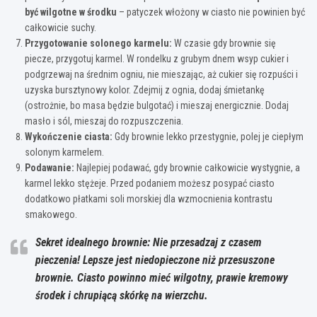
być wilgotne w środku
– patyczek włożony w ciasto nie powinien być
całkowicie suchy.
Przygotowanie solonego karmelu:
W czasie gdy brownie się
piecze, przygotuj karmel. W rondelku z grubym dnem wsyp cukier i
podgrzewaj na średnim ogniu, nie mieszając, aż cukier się rozpuści i
uzyska bursztynowy kolor. Zdejmij z ognia, dodaj śmietankę
(ostrożnie, bo masa będzie bulgotać) i mieszaj energicznie. Dodaj
masło i sól, mieszaj do rozpuszczenia.
Wykończenie ciasta:
Gdy brownie lekko przestygnie, polej je ciepłym
solonym karmelem.
Podawanie:
Najlepiej podawać, gdy brownie całkowicie wystygnie, a
karmel lekko stężeje. Przed podaniem możesz posypać ciasto
dodatkowo płatkami soli morskiej dla wzmocnienia kontrastu
smakowego.
Sekret idealnego brownie: Nie przesadzaj z czasem
pieczenia! Lepsze jest niedopieczone niż przesuszone
brownie. Ciasto powinno mieć wilgotny, prawie kremowy
środek i chrupiącą skórkę na wierzchu.