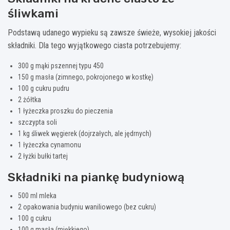
śliwkami
Podstawą udanego wypieku są zawsze świeże, wysokiej jakości
składniki. Dla tego wyjątkowego ciasta potrzebujemy:
300 g mąki pszennej typu 450
150 g masła (zimnego, pokrojonego w kostkę)
100 g cukru pudru
2 żółtka
1 łyżeczka proszku do pieczenia
szczypta soli
1 kg śliwek węgierek (dojrzałych, ale jędrnych)
1 łyżeczka cynamonu
2 łyżki bułki tartej
Składniki na piankę budyniową
500 ml mleka
2 opakowania budyniu waniliowego (bez cukru)
100 g cukru
100 g masła (miękkiego)