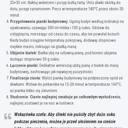
25×35 cm. Nakłuj widelcem i posyp bułką tartą. Ułóż śliwki skórką do
dołu, posyp cynamonem. Piecz w temperaturze 180°C przez około 20
minut.
Przygotowanie pianki budyniowej:
Ugotuj budyń według instrukcji na
opakowaniu, używając 500 ml mleka i 100 g cukru. Odstaw do
ostygnięcia, mieszając od czasu do czasu, aby nie powstał kożuch.
Kiedy budyń osiągnie temperaturę pokojową, dodawaj stopniowo
miękkie masło, miksując na gładką masę.
Ubijanie białek:
Białka ubij na sztywną pianę, pod koniec ubijania
dodając stopniowo 50 g cukru.
Łączenie pianki:
Delikatnie wmieszaj ubitą pianę z białek do masy
budyniowej, zachowując jak najwięcej puszystości.
Finalizacja ciasta:
Wyłóż piankę budyniową na podpieczony spód ze
śliwkami. Wstaw do piekarnika na 15-20 minut w temperaturze 160°C,
aż pianka lekko się zarumieni.
Studzenie:
Ciasto najlepiej smakuje po całkowitym wystudzeniu
,
najlepiej zostawić je na noc w lodówce.
Wskazówka szefa: Aby śliwki nie puściły zbyt dużo soku
podczas pieczenia, można je przed ułożeniem na cieście