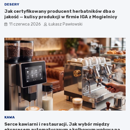
n
DESERY
e
Jak certyfikowany producent herbatników dba o
w
jakość — kulisy produkcji w firmie IGA z Mogielnicy
o
g
11 czerwca 2026
Łukasz Pawłowski
ó
l
n
o
p
o
l
s
k
i
e
j
k
a
m
p
a
KAWA
n
Serce kawiarni i restauracji. Jak wybór między
i
ekspresem automatycznym a kolbowym wpływa na