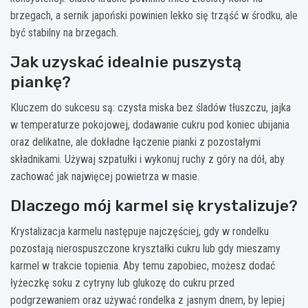
brzegach, a sernik japoński powinien lekko się trząść w środku, ale
być stabilny na brzegach.
Jak uzyskać idealnie puszystą
piankę?
Kluczem do sukcesu są: czysta miska bez śladów tłuszczu, jajka
w temperaturze pokojowej, dodawanie cukru pod koniec ubijania
oraz delikatne, ale dokładne łączenie pianki z pozostałymi
składnikami. Używaj szpatułki i wykonuj ruchy z góry na dół, aby
zachować jak najwięcej powietrza w masie.
Dlaczego mój karmel się krystalizuje?
Krystalizacja karmelu następuje najczęściej, gdy w rondelku
pozostają nierospuszczone kryształki cukru lub gdy mieszamy
karmel w trakcie topienia. Aby temu zapobiec, możesz dodać
łyżeczkę soku z cytryny lub glukozę do cukru przed
podgrzewaniem oraz używać rondelka z jasnym dnem, by lepiej