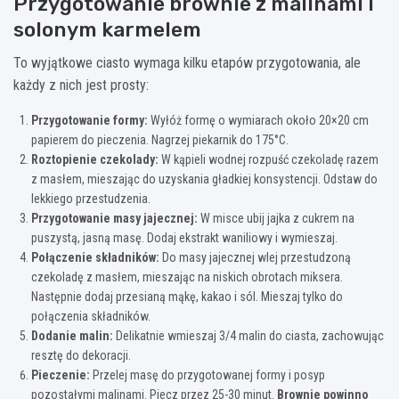
Przygotowanie brownie z malinami i
solonym karmelem
To wyjątkowe ciasto wymaga kilku etapów przygotowania, ale
każdy z nich jest prosty:
Przygotowanie formy:
Wyłóż formę o wymiarach około 20×20 cm
papierem do pieczenia. Nagrzej piekarnik do 175°C.
Roztopienie czekolady:
W kąpieli wodnej rozpuść czekoladę razem
z masłem, mieszając do uzyskania gładkiej konsystencji. Odstaw do
lekkiego przestudzenia.
Przygotowanie masy jajecznej:
W misce ubij jajka z cukrem na
puszystą, jasną masę. Dodaj ekstrakt waniliowy i wymieszaj.
Połączenie składników:
Do masy jajecznej wlej przestudzoną
czekoladę z masłem, mieszając na niskich obrotach miksera.
Następnie dodaj przesianą mąkę, kakao i sól. Mieszaj tylko do
połączenia składników.
Dodanie malin:
Delikatnie wmieszaj 3/4 malin do ciasta, zachowując
resztę do dekoracji.
Pieczenie:
Przelej masę do przygotowanej formy i posyp
pozostałymi malinami. Piecz przez 25-30 minut.
Brownie powinno