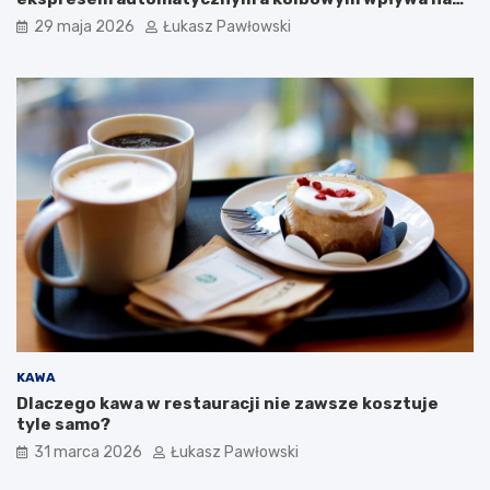
i
jakość w filiżance?
29 maja 2026
Łukasz Pawłowski
KAWA
Dlaczego kawa w restauracji nie zawsze kosztuje
tyle samo?
31 marca 2026
Łukasz Pawłowski