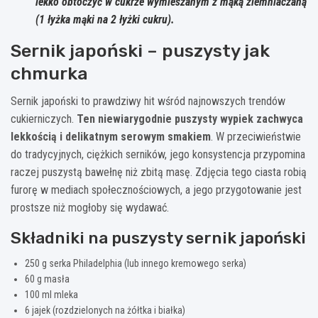
lekko obtoczyć w cukrze wymieszanym z mąką ziemniaczaną
(1 łyżka mąki na 2 łyżki cukru).
Sernik japoński – puszysty jak
chmurka
Sernik japoński to prawdziwy hit wśród najnowszych trendów
cukierniczych.
Ten niewiarygodnie puszysty wypiek zachwyca
lekkością i delikatnym serowym smakiem
. W przeciwieństwie
do tradycyjnych, ciężkich serników, jego konsystencja przypomina
raczej puszystą bawełnę niż zbitą masę. Zdjęcia tego ciasta robią
furorę w mediach społecznościowych, a jego przygotowanie jest
prostsze niż mogłoby się wydawać.
Składniki na puszysty sernik japoński
250 g serka Philadelphia (lub innego kremowego serka)
60 g masła
100 ml mleka
6 jajek (rozdzielonych na żółtka i białka)