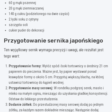
60 g mąki pszennej
20 g mąki ziemniaczanej
140 g cukru (podzielonego na dwie części)
2 łyżki soku z cytryny
szczypta soli
cukier puder do dekoracji
Przygotowanie sernika japońskiego
Ten wyjątkowy sernik wymaga precyzji i uwagi, ale rezultat jest
tego wart:
Przygotowanie formy:
Wyłóż spód i boki tortownicy o średnicy 21 cm
papierem do pieczenia. Ważne jest, by papier wystawał ponad
krawędzie formy o około 5 cm. Przygotuj większą blachę, na której
ustawisz tortownicę do kąpieli wodnej.
Przygotowanie masy serowej:
W rondelku podgrzej serek, masło i
mleko na małym ogniu, mieszając do uzyskania gładkiej konsystencji.
Odstaw do lekkiego przestudzenia.
Dodanie żółtek:
Do przestudzonej masy serowej dodaj po jednym
żółtku, za każdym razem dokładnie mieszając. Następnie dodaj