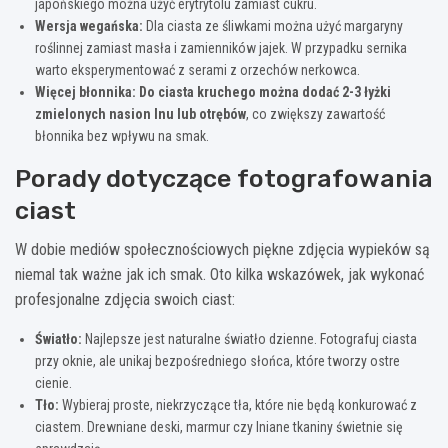
japońskiego można użyć erytrytolu zamiast cukru.
Wersja wegańska:
Dla ciasta ze śliwkami można użyć margaryny
roślinnej zamiast masła i zamienników jajek. W przypadku sernika
warto eksperymentować z serami z orzechów nerkowca.
Więcej błonnika:
Do ciasta kruchego można dodać 2-3 łyżki
zmielonych nasion lnu lub otrębów
, co zwiększy zawartość
błonnika bez wpływu na smak.
Porady dotyczące fotografowania
ciast
W dobie mediów społecznościowych piękne zdjęcia wypieków są
niemal tak ważne jak ich smak. Oto kilka wskazówek, jak wykonać
profesjonalne zdjęcia swoich ciast:
Światło:
Najlepsze jest naturalne światło dzienne. Fotografuj ciasta
przy oknie, ale unikaj bezpośredniego słońca, które tworzy ostre
cienie.
Tło:
Wybieraj proste, niekrzyczące tła, które nie będą konkurować z
ciastem. Drewniane deski, marmur czy lniane tkaniny świetnie się