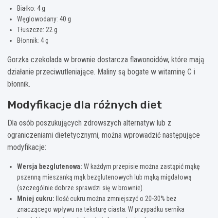
Białko: 4 g
Węglowodany: 40 g
Tłuszcze: 22 g
Błonnik: 4 g
Gorzka czekolada w brownie dostarcza flawonoidów, które mają
działanie przeciwutleniające. Maliny są bogate w witaminę C i
błonnik.
Modyfikacje dla różnych diet
Dla osób poszukujących zdrowszych alternatyw lub z
ograniczeniami dietetycznymi, można wprowadzić następujące
modyfikacje:
Wersja bezglutenowa:
W każdym przepisie można zastąpić mąkę
pszenną mieszanką mąk bezglutenowych lub mąką migdałową
(szczególnie dobrze sprawdzi się w brownie).
Mniej cukru:
Ilość cukru można zmniejszyć o 20-30% bez
znaczącego wpływu na teksturę ciasta. W przypadku sernika