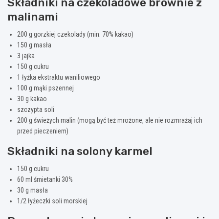
Składniki na czekoladowe brownie z
malinami
200 g gorzkiej czekolady (min. 70% kakao)
150 g masła
3 jajka
150 g cukru
1 łyżka ekstraktu waniliowego
100 g mąki pszennej
30 g kakao
szczypta soli
200 g świeżych malin (mogą być też mrożone, ale nie rozmrażaj ich
przed pieczeniem)
Składniki na solony karmel
150 g cukru
60 ml śmietanki 30%
30 g masła
1/2 łyżeczki soli morskiej