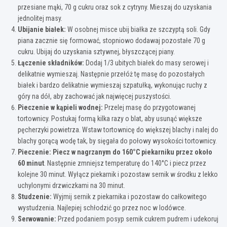
przesiane mąki, 70 g cukru oraz sok z cytryny. Mieszaj do uzyskania
jednolitej masy.
Ubijanie białek:
W osobnej misce ubij białka ze szczyptą soli. Gdy
piana zacznie się formować, stopniowo dodawaj pozostałe 70 g
cukru. Ubijaj do uzyskania sztywnej, błyszczącej piany.
Łączenie składników:
Dodaj 1/3 ubitych białek do masy serowej i
delikatnie wymieszaj. Następnie przełóż tę masę do pozostałych
białek i bardzo delikatnie wymieszaj szpatułką, wykonując ruchy z
góry na dół, aby zachować jak najwięcej puszystości.
Pieczenie w kąpieli wodnej:
Przelej masę do przygotowanej
tortownicy. Postukaj formą kilka razy o blat, aby usunąć większe
pęcherzyki powietrza. Wstaw tortownicę do większej blachy i nalej do
blachy gorącą wodę tak, by sięgała do połowy wysokości tortownicy.
Pieczenie:
Piecz w nagrzanym do 160°C piekarniku przez około
60 minut
. Następnie zmniejsz temperaturę do 140°C i piecz przez
kolejne 30 minut. Wyłącz piekarnik i pozostaw sernik w środku z lekko
uchylonymi drzwiczkami na 30 minut.
Studzenie:
Wyjmij sernik z piekarnika i pozostaw do całkowitego
wystudzenia. Najlepiej schłodzić go przez noc w lodówce.
Serwowanie:
Przed podaniem posyp sernik cukrem pudrem i udekoruj