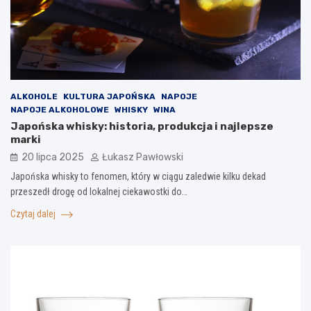
ALKOHOLE
KULTURA JAPOŃSKA
NAPOJE
NAPOJE ALKOHOLOWE
WHISKY
WINA
Japońska whisky: historia, produkcja i najlepsze
marki
20 lipca 2025
Łukasz Pawłowski
Japońska whisky to fenomen, który w ciągu zaledwie kilku dekad
przeszedł drogę od lokalnej ciekawostki do…
Czytaj dalej