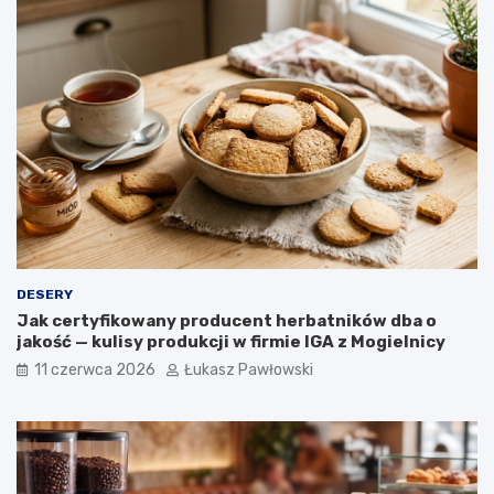
s
a
k
n
i
a
d
p
o
o
k
j
a
e
w
r
y
o
ś
l
i
n
n
DESERY
e
Jak certyfikowany producent herbatników dba o
w
jakość — kulisy produkcji w firmie IGA z Mogielnicy
o
g
11 czerwca 2026
Łukasz Pawłowski
ó
l
n
o
p
o