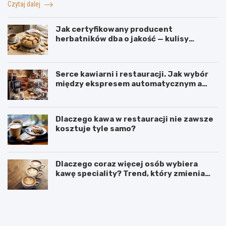
Czytaj dalej
Jak certyfikowany producent
herbatników dba o jakość — kulisy
produkcji w firmie IGA z Mogielnicy
Serce kawiarni i restauracji. Jak wybór
między ekspresem automatycznym a
kolbowym wpływa na jakość w filiżance?
Dlaczego kawa w restauracji nie zawsze
kosztuje tyle samo?
Dlaczego coraz więcej osób wybiera
kawę speciality? Trend, który zmienia
sposób picia kawy
C
O
o
d
d
k
o
a