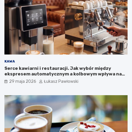
l
s
k
i
e
j
k
a
m
p
a
KAWA
n
Serce kawiarni i restauracji. Jak wybór między
i
ekspresem automatycznym a kolbowym wpływa na
i
jakość w filiżance?
29 maja 2026
Łukasz Pawłowski