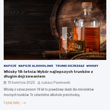
NAPOJE
NAPOJE ALKOHOLOWE
TRUNKI DOJRZAŁE
WHISKY
Whisky 18-letnia: Wybór najlepszych trunków z
długim dojrzewaniem
10 kwietnia 2025
Łukasz Pawłowski
Whisky z oznaczeniem 18 lat to prawdziwy skarb dla miłośników
mocnych trunków. Te szlachetne alkohole przechodzą…
Czytaj dalej