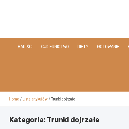
Skip
to
content
BARIŚCI
CUKIERNICTWO
DIETY
GOTOWANIE
Home
Lista artykułów
Trunki dojrzałe
Kategoria:
Trunki dojrzałe