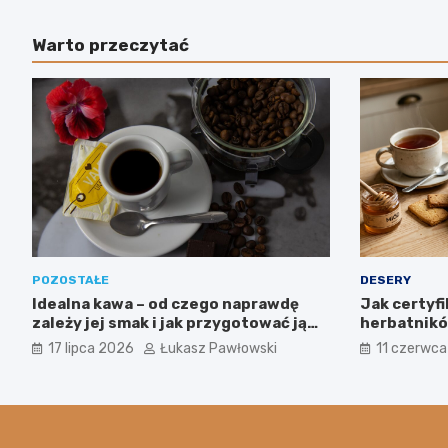
Warto przeczytać
POZOSTAŁE
DESERY
Idealna kawa – od czego naprawdę
Jak certyf
zależy jej smak i jak przygotować ją
herbatników
jak profesjonalista?
produkcji w
17 lipca 2026
Łukasz Pawłowski
11 czerwc