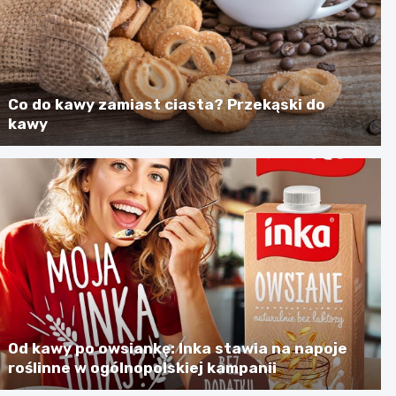
Co do kawy zamiast ciasta? Przekąski do
kawy
Od kawy po owsiankę: Inka stawia na napoje
roślinne w ogólnopolskiej kampanii