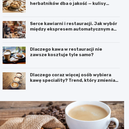
herbatników dba o jakość — kulisy
produkcji w firmie IGA z Mogielnicy
Serce kawiarni i restauracji. Jak wybór
między ekspresem automatycznym a
kolbowym wpływa na jakość w filiżance?
Dlaczego kawa w restauracji nie
zawsze kosztuje tyle samo?
Dlaczego coraz więcej osób wybiera
kawę speciality? Trend, który zmienia
sposób picia kawy