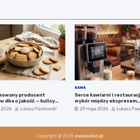
KAWA
ikowany producent
Serce kawiarni i restauracj
 dba o jakość — kulisy
wybór między ekspresem
 firmie IGA z Mogielnicy
automatycznym a kolbow
a 2026
Łukasz Pawłowski
29 maja 2026
Łukasz Paw
na jakość w filiżance?
Copyright © 2026
www.barisci.pl