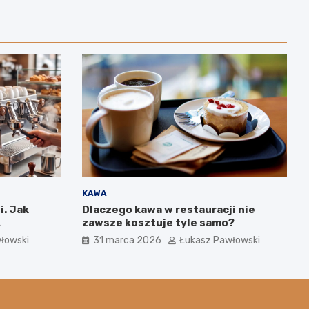
KAWA
i. Jak
Dlaczego kawa w restauracji nie
zawsze kosztuje tyle samo?
ym wpływa
łowski
31 marca 2026
Łukasz Pawłowski