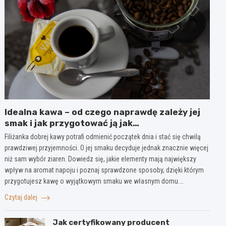
Idealna kawa – od czego naprawdę zależy jej
smak i jak przygotować ją jak
profesjonalista?
Filiżanka dobrej kawy potrafi odmienić początek dnia i stać się chwilą
prawdziwej przyjemności. O jej smaku decyduje jednak znacznie więcej
niż sam wybór ziaren. Dowiedz się, jakie elementy mają największy
wpływ na aromat napoju i poznaj sprawdzone sposoby, dzięki którym
przygotujesz kawę o wyjątkowym smaku we własnym domu.…
Czytaj dalej
Jak certyfikowany producent