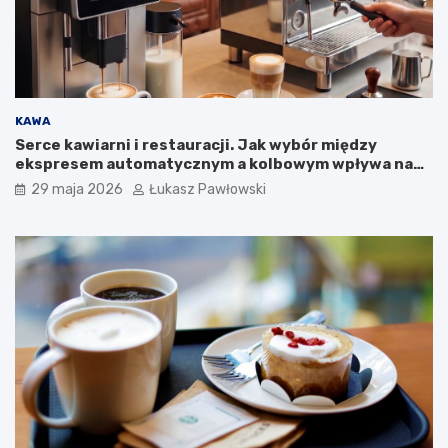
e
j
k
a
m
p
a
KAWA
n
Serce kawiarni i restauracji. Jak wybór między
i
ekspresem automatycznym a kolbowym wpływa na
i
jakość w filiżance?
29 maja 2026
Łukasz Pawłowski