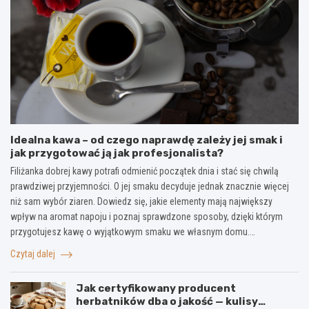
Idealna kawa – od czego naprawdę zależy jej smak i
jak przygotować ją jak profesjonalista?
Filiżanka dobrej kawy potrafi odmienić początek dnia i stać się chwilą
prawdziwej przyjemności. O jej smaku decyduje jednak znacznie więcej
niż sam wybór ziaren. Dowiedz się, jakie elementy mają największy
wpływ na aromat napoju i poznaj sprawdzone sposoby, dzięki którym
przygotujesz kawę o wyjątkowym smaku we własnym domu.…
Czytaj dalej
Jak certyfikowany producent
herbatników dba o jakość — kulisy