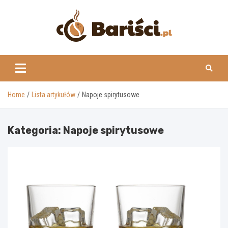
Skip
to
content
www.barisci.pl
Home
Lista artykułów
Napoje spirytusowe
Kategoria:
Napoje spirytusowe