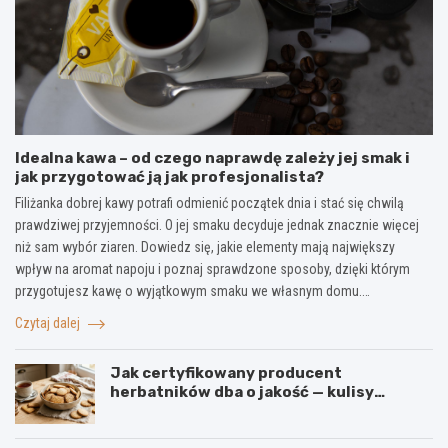
Idealna kawa – od czego naprawdę zależy jej smak i
jak przygotować ją jak profesjonalista?
Filiżanka dobrej kawy potrafi odmienić początek dnia i stać się chwilą
prawdziwej przyjemności. O jej smaku decyduje jednak znacznie więcej
niż sam wybór ziaren. Dowiedz się, jakie elementy mają największy
wpływ na aromat napoju i poznaj sprawdzone sposoby, dzięki którym
przygotujesz kawę o wyjątkowym smaku we własnym domu.…
Czytaj dalej
Jak certyfikowany producent
herbatników dba o jakość — kulisy
produkcji w firmie IGA z Mogielnicy