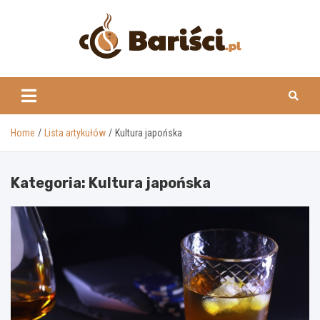
Skip
to
content
www.barisci.pl
Home
Lista artykułów
Kultura japońska
Kategoria:
Kultura japońska