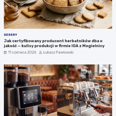
w
r
y
o
ś
l
i
n
n
DESERY
e
Jak certyfikowany producent herbatników dba o
w
jakość — kulisy produkcji w firmie IGA z Mogielnicy
o
g
11 czerwca 2026
Łukasz Pawłowski
ó
l
n
o
p
o
l
s
k
i
e
j
k