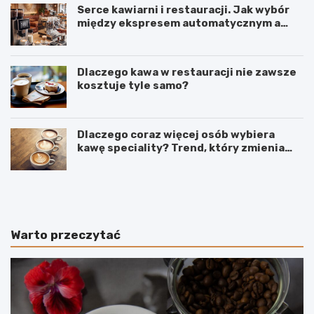
Serce kawiarni i restauracji. Jak wybór
między ekspresem automatycznym a
kolbowym wpływa na jakość w filiżance?
Dlaczego kawa w restauracji nie zawsze
kosztuje tyle samo?
Dlaczego coraz więcej osób wybiera
kawę speciality? Trend, który zmienia
sposób picia kawy
C
O
o
d
d
k
o
a
k
w
Warto przeczytać
a
y
w
p
y
o
z
o
a
w
m
s