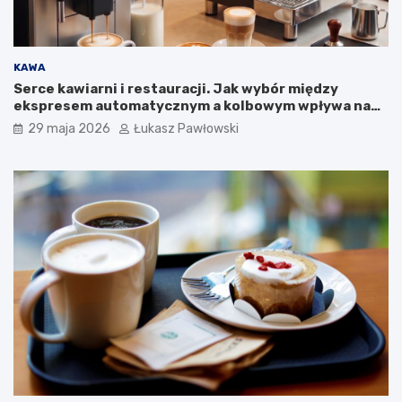
a
m
p
a
KAWA
n
Serce kawiarni i restauracji. Jak wybór między
i
ekspresem automatycznym a kolbowym wpływa na
i
jakość w filiżance?
29 maja 2026
Łukasz Pawłowski