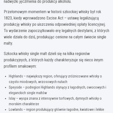
nadwyżki jęczmienia do produkcji alkoholu.
Przełomowym momentem w historii szkockiej whisky był rok
1823, kiedy wprowadzono Excise Act – ustawę legalizującą
produkcję whisky po uiszczeniu odpowiedniej opłaty licencyjnej.
To wydarzenie zapoczątkowało erę legalnych destylarni, z których
wiele działa do dziś, produkując cenione na całym świecie single
malty.
Szkocka whisky single malt dzieli się na kilka regionów
produkcyjnych, z których każdy charakteryzuje się nieco innym
profilem smakowym:
Highlands – największy region, oferujący zróżnicowane whisky o
często miodowych, wrzosowych nutach
Speyside – podregion Highlands słynący z łagodnych, owocowych i
eleganckich single maltów
Islay – wyspa znana z intensywnie torfowych, dymnych whisky o
morskim charakterze
Lowlands – region produkujący głównie łagodne, kwiatowe i lekkie