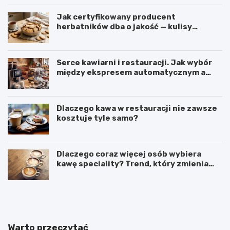
Jak certyfikowany producent
herbatników dba o jakość — kulisy
produkcji w firmie IGA z Mogielnicy
Serce kawiarni i restauracji. Jak wybór
między ekspresem automatycznym a
kolbowym wpływa na jakość w filiżance?
Dlaczego kawa w restauracji nie zawsze
kosztuje tyle samo?
Dlaczego coraz więcej osób wybiera
kawę speciality? Trend, który zmienia
sposób picia kawy
C
O
o
d
d
k
o
a
k
w
Warto przeczytać
a
y