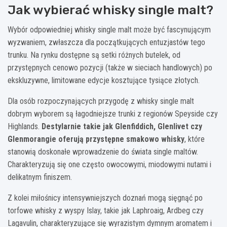
Jak wybierać whisky single malt?
Wybór odpowiedniej whisky single malt może być fascynującym
wyzwaniem, zwłaszcza dla początkujących entuzjastów tego
trunku. Na rynku dostępne są setki różnych butelek, od
przystępnych cenowo pozycji (także w sieciach handlowych) po
ekskluzywne, limitowane edycje kosztujące tysiące złotych.
Dla osób rozpoczynających przygodę z whisky single malt
dobrym wyborem są łagodniejsze trunki z regionów Speyside czy
Highlands.
Destylarnie takie jak Glenfiddich, Glenlivet czy
Glenmorangie oferują przystępne smakowo whisky
, które
stanowią doskonałe wprowadzenie do świata single maltów.
Charakteryzują się one często owocowymi, miodowymi nutami i
delikatnym finiszem.
Z kolei miłośnicy intensywniejszych doznań mogą sięgnąć po
torfowe whisky z wyspy Islay, takie jak Laphroaig, Ardbeg czy
Lagavulin, charakteryzujące się wyrazistym dymnym aromatem i