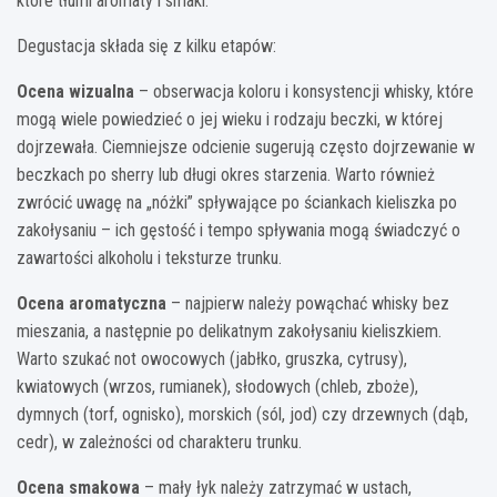
które tłumi aromaty i smaki.
Degustacja składa się z kilku etapów:
Ocena wizualna
– obserwacja koloru i konsystencji whisky, które
mogą wiele powiedzieć o jej wieku i rodzaju beczki, w której
dojrzewała. Ciemniejsze odcienie sugerują często dojrzewanie w
beczkach po sherry lub długi okres starzenia. Warto również
zwrócić uwagę na „nóżki” spływające po ściankach kieliszka po
zakołysaniu – ich gęstość i tempo spływania mogą świadczyć o
zawartości alkoholu i teksturze trunku.
Ocena aromatyczna
– najpierw należy powąchać whisky bez
mieszania, a następnie po delikatnym zakołysaniu kieliszkiem.
Warto szukać not owocowych (jabłko, gruszka, cytrusy),
kwiatowych (wrzos, rumianek), słodowych (chleb, zboże),
dymnych (torf, ognisko), morskich (sól, jod) czy drzewnych (dąb,
cedr), w zależności od charakteru trunku.
Ocena smakowa
– mały łyk należy zatrzymać w ustach,