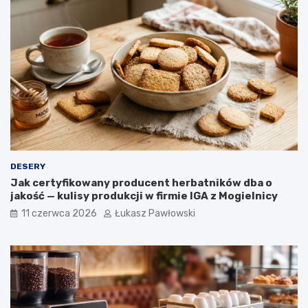
k
n
i
a
d
p
o
o
k
j
a
e
w
r
y
o
ś
l
i
n
n
DESERY
e
Jak certyfikowany producent herbatników dba o
w
jakość — kulisy produkcji w firmie IGA z Mogielnicy
o
g
11 czerwca 2026
Łukasz Pawłowski
ó
l
n
o
p
o
l