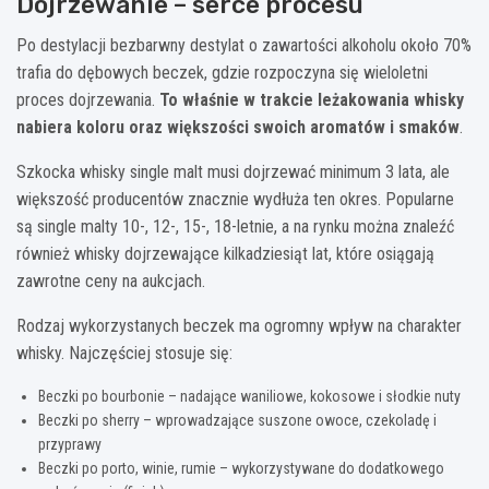
Dojrzewanie – serce procesu
Po destylacji bezbarwny destylat o zawartości alkoholu około 70%
trafia do dębowych beczek, gdzie rozpoczyna się wieloletni
proces dojrzewania.
To właśnie w trakcie leżakowania whisky
nabiera koloru oraz większości swoich aromatów i smaków
.
Szkocka whisky single malt musi dojrzewać minimum 3 lata, ale
większość producentów znacznie wydłuża ten okres. Popularne
są single malty 10-, 12-, 15-, 18-letnie, a na rynku można znaleźć
również whisky dojrzewające kilkadziesiąt lat, które osiągają
zawrotne ceny na aukcjach.
Rodzaj wykorzystanych beczek ma ogromny wpływ na charakter
whisky. Najczęściej stosuje się:
Beczki po bourbonie – nadające waniliowe, kokosowe i słodkie nuty
Beczki po sherry – wprowadzające suszone owoce, czekoladę i
przyprawy
Beczki po porto, winie, rumie – wykorzystywane do dodatkowego