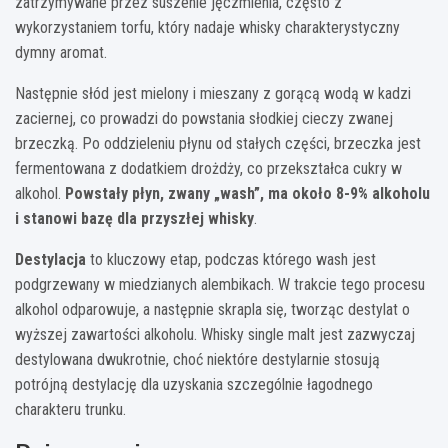
zatrzymywane przez suszenie jęczmienia, często z
wykorzystaniem torfu, który nadaje whisky charakterystyczny
dymny aromat.
Następnie słód jest mielony i mieszany z gorącą wodą w kadzi
zaciernej, co prowadzi do powstania słodkiej cieczy zwanej
brzeczką. Po oddzieleniu płynu od stałych części, brzeczka jest
fermentowana z dodatkiem drożdży, co przekształca cukry w
alkohol.
Powstały płyn, zwany „wash”, ma około 8-9% alkoholu
i stanowi bazę dla przyszłej whisky
.
Destylacja
to kluczowy etap, podczas którego wash jest
podgrzewany w miedzianych alembikach. W trakcie tego procesu
alkohol odparowuje, a następnie skrapla się, tworząc destylat o
wyższej zawartości alkoholu. Whisky single malt jest zazwyczaj
destylowana dwukrotnie, choć niektóre destylarnie stosują
potrójną destylację dla uzyskania szczególnie łagodnego
charakteru trunku.