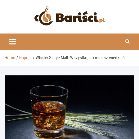
Skip
to
content
www.barisci.pl
Home
Napoje
Whisky Single Malt: Wszystko, co musisz wiedzieć