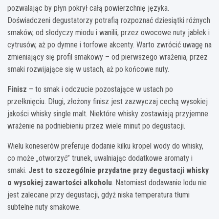
pozwalając by płyn pokrył całą powierzchnię języka.
Doświadczeni degustatorzy potrafią rozpoznać dziesiątki różnych
smaków, od słodyczy miodu i wanilii, przez owocowe nuty jabłek i
cytrusów, aż po dymne i torfowe akcenty. Warto zwrócić uwagę na
zmieniający się profil smakowy – od pierwszego wrażenia, przez
smaki rozwijające się w ustach, aż po końcowe nuty.
Finisz
– to smak i odczucie pozostające w ustach po
przełknięciu. Długi, złożony finisz jest zazwyczaj cechą wysokiej
jakości whisky single malt. Niektóre whisky zostawiają przyjemne
wrażenie na podniebieniu przez wiele minut po degustacji.
Wielu koneserów preferuje dodanie kilku kropel wody do whisky,
co może „otworzyć” trunek, uwalniając dodatkowe aromaty i
smaki.
Jest to szczególnie przydatne przy degustacji whisky
o wysokiej zawartości alkoholu
. Natomiast dodawanie lodu nie
jest zalecane przy degustacji, gdyż niska temperatura tłumi
subtelne nuty smakowe.