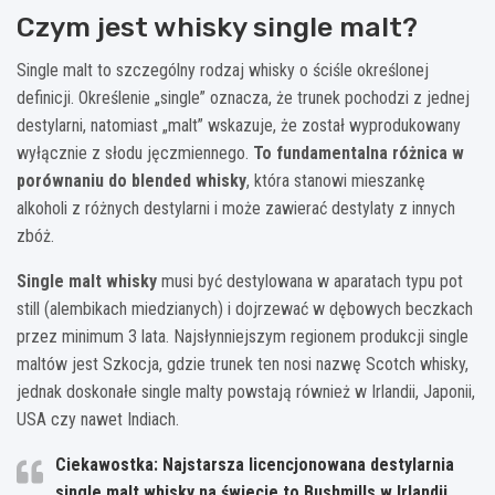
Czym jest whisky single malt?
Single malt to szczególny rodzaj whisky o ściśle określonej
definicji. Określenie „single” oznacza, że trunek pochodzi z jednej
destylarni, natomiast „malt” wskazuje, że został wyprodukowany
wyłącznie z słodu jęczmiennego.
To fundamentalna różnica w
porównaniu do blended whisky
, która stanowi mieszankę
alkoholi z różnych destylarni i może zawierać destylaty z innych
zbóż.
Single malt whisky
musi być destylowana w aparatach typu pot
still (alembikach miedzianych) i dojrzewać w dębowych beczkach
przez minimum 3 lata. Najsłynniejszym regionem produkcji single
maltów jest Szkocja, gdzie trunek ten nosi nazwę Scotch whisky,
jednak doskonałe single malty powstają również w Irlandii, Japonii,
USA czy nawet Indiach.
Ciekawostka: Najstarsza licencjonowana destylarnia
single malt whisky na świecie to Bushmills w Irlandii