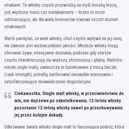
smakiem. Te whisky często przywodzą na myśl morską bryzę,
jod, wędzony łosoś czy medykamenty – brzmi to może
odstraszająco, ale dla wielu koneserów stanowi szczyt doznań
smakowych.
Warto pamiętać, że wiek whisky, choć często wpływa na jej cenę,
nie zawsze jest wyznacznikiem jakości. Młodsze whisky mogą
oferować żywe, intensywne doznania, podczas gdy starsze
często charakteryzują się większą złożonością i głębią. Niektóre
młode single malty, zwłaszcza te butelkowane z mocą beczki
(cask strength), potrafią zaoferować niezwykle intensywne i
satysfakcjonujące doświadczenie degustacyjne.
Ciekawostka: Single malt whisky, w przeciwieństwie do
win, nie dojrzewa po zabutelkowaniu. 12-letnia whisky
pozostanie 12-letnią whisky nawet po przechowywaniu
jej przez kolejne dekady.
Odkrywanie świata whisky single malt to fascynująca podróż, która