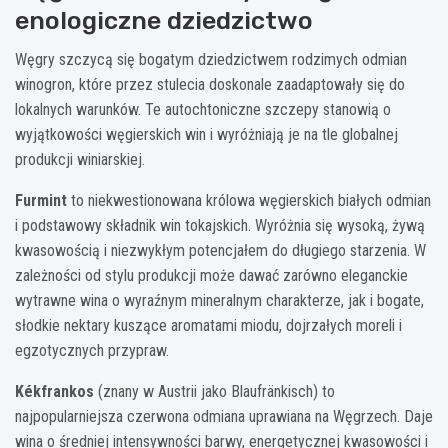
enologiczne dziedzictwo
Węgry szczycą się bogatym dziedzictwem rodzimych odmian
winogron, które przez stulecia doskonale zaadaptowały się do
lokalnych warunków. Te autochtoniczne szczepy stanowią o
wyjątkowości węgierskich win i wyróżniają je na tle globalnej
produkcji winiarskiej.
Furmint
to niekwestionowana królowa węgierskich białych odmian
i podstawowy składnik win tokajskich. Wyróżnia się wysoką, żywą
kwasowością i niezwykłym potencjałem do długiego starzenia. W
zależności od stylu produkcji może dawać zarówno eleganckie
wytrawne wina o wyraźnym mineralnym charakterze, jak i bogate,
słodkie nektary kuszące aromatami miodu, dojrzałych moreli i
egzotycznych przypraw.
Kékfrankos
(znany w Austrii jako Blaufränkisch) to
najpopularniejsza czerwona odmiana uprawiana na Węgrzech. Daje
wina o średniej intensywności barwy, energetycznej kwasowości i