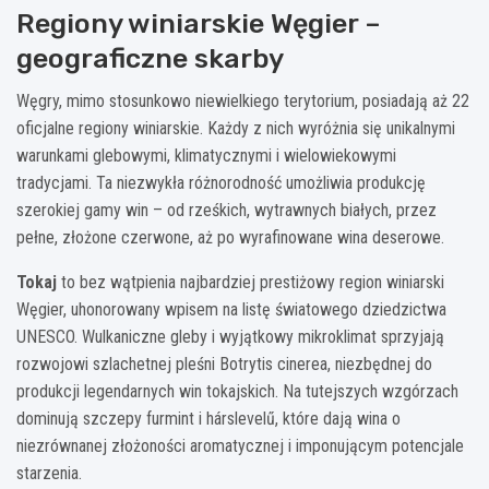
Regiony winiarskie Węgier –
geograficzne skarby
Węgry, mimo stosunkowo niewielkiego terytorium, posiadają aż 22
oficjalne regiony winiarskie. Każdy z nich wyróżnia się unikalnymi
warunkami glebowymi, klimatycznymi i wielowiekowymi
tradycjami. Ta niezwykła różnorodność umożliwia produkcję
szerokiej gamy win – od rześkich, wytrawnych białych, przez
pełne, złożone czerwone, aż po wyrafinowane wina deserowe.
Tokaj
to bez wątpienia najbardziej prestiżowy region winiarski
Węgier, uhonorowany wpisem na listę światowego dziedzictwa
UNESCO. Wulkaniczne gleby i wyjątkowy mikroklimat sprzyjają
rozwojowi szlachetnej pleśni Botrytis cinerea, niezbędnej do
produkcji legendarnych win tokajskich. Na tutejszych wzgórzach
dominują szczepy furmint i hárslevelű, które dają wina o
niezrównanej złożoności aromatycznej i imponującym potencjale
starzenia.