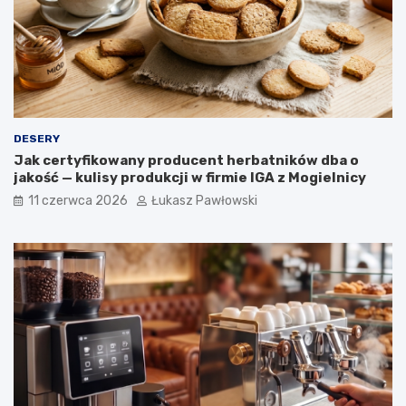
a
e
w
r
y
o
ś
l
i
n
n
DESERY
e
Jak certyfikowany producent herbatników dba o
w
jakość — kulisy produkcji w firmie IGA z Mogielnicy
o
g
11 czerwca 2026
Łukasz Pawłowski
ó
l
n
o
p
o
l
s
k
i
e
j