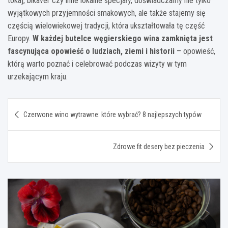
tokaj, bikavér czy inne lokalne specjały, doświadczamy nie tylko
wyjątkowych przyjemności smakowych, ale także stajemy się
częścią wielowiekowej tradycji, która ukształtowała tę część
Europy.
W każdej butelce węgierskiego wina zamknięta jest
fascynująca opowieść o ludziach, ziemi i historii
– opowieść,
którą warto poznać i celebrować podczas wizyty w tym
urzekającym kraju.
Nawigacja
Czerwone wino wytrawne: które wybrać? 8 najlepszych typów
wpisu
Zdrowe fit desery bez pieczenia