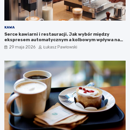
k
a
m
p
a
KAWA
n
Serce kawiarni i restauracji. Jak wybór między
i
ekspresem automatycznym a kolbowym wpływa na
i
jakość w filiżance?
29 maja 2026
Łukasz Pawłowski