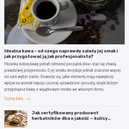
Idealna kawa – od czego naprawdę zależy jej smak i
jak przygotować ją jak profesjonalista?
Filiżanka dobrej kawy potrafi odmienić początek dnia i stać się chwilą
prawdziwej przyjemności. O jej smaku decyduje jednak znacznie więcej
niż sam wybór ziaren. Dowiedz się, jakie elementy mają największy
wpływ na aromat napoju i poznaj sprawdzone sposoby, dzięki którym
przygotujesz kawę o wyjątkowym smaku we własnym domu.…
Czytaj dalej
Jak certyfikowany producent
herbatników dba o jakość — kulisy
produkcji w firmie IGA z Mogielnicy