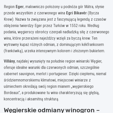
Region
Eger
, malowniczo położony u podnóża gór Mátra, słynie
przede wszystkim z czerwonego wina
Egri Bikavér
(Bycza
Krew). Nazwa ta związana jest z fascynującą legendą z czasów
oblężenia twierdzy Eger przez Turków w 1552 roku. Według
podania, węgierscy obrońcy czerpali nadludzką siłę z czerwonego
wina, które przerażeni najeźdźcy wzięli za byczą krew. Ten
wytrawny kupaż różnych odmian, z dominującym kékfrankosem
(frankówką), urzeka intensywnym kolorem i złożonym bukietem.
Villány
, najdalej wysunięty na południe region winiarski Węgier,
oferuje idealne warunki dla czerwonych odmian, szczególnie
cabernet sauvignon, merlot i portugieser. Dzięki ciepłemu, niemal
śródziemnomorskiemu klimatowi, miejscowi winiarze z
uśmiechem określają swój region mianem „węgierskiego
Bordeaux”, a produkowane tu wina charakteryzują się głębią,
koncentracją i aksamitną strukturą.
Węgierskie odmiany winogron –