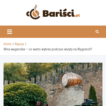
Skip
to
content
www.barisci.pl
Home
Napoje
Wina węgierskie – co warto wybrać podczas wizyty na Węgrzech?