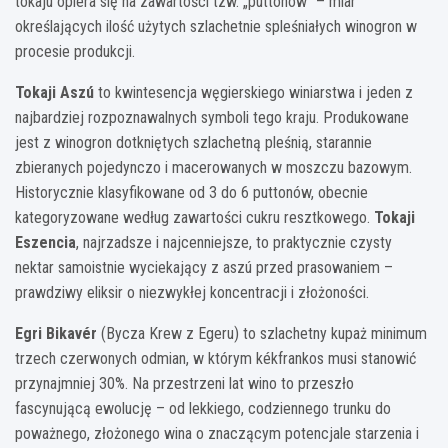
tokaju opiera się na zawartości tzw. „puttonów” – miar
określających ilość użytych szlachetnie spleśniałych winogron w
procesie produkcji.
Tokaji Aszú
to kwintesencja węgierskiego winiarstwa i jeden z
najbardziej rozpoznawalnych symboli tego kraju. Produkowane
jest z winogron dotkniętych szlachetną pleśnią, starannie
zbieranych pojedynczo i macerowanych w moszczu bazowym.
Historycznie klasyfikowane od 3 do 6 puttonów, obecnie
kategoryzowane według zawartości cukru resztkowego.
Tokaji
Eszencia
, najrzadsze i najcenniejsze, to praktycznie czysty
nektar samoistnie wyciekający z aszú przed prasowaniem –
prawdziwy eliksir o niezwykłej koncentracji i złożoności.
Egri Bikavér
(Bycza Krew z Egeru) to szlachetny kupaż minimum
trzech czerwonych odmian, w którym kékfrankos musi stanowić
przynajmniej 30%. Na przestrzeni lat wino to przeszło
fascynującą ewolucję – od lekkiego, codziennego trunku do
poważnego, złożonego wina o znaczącym potencjale starzenia i