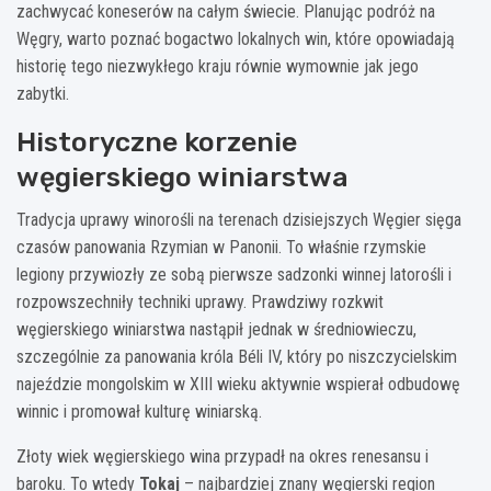
zachwycać koneserów na całym świecie. Planując podróż na
Węgry, warto poznać bogactwo lokalnych win, które opowiadają
historię tego niezwykłego kraju równie wymownie jak jego
zabytki.
Historyczne korzenie
węgierskiego winiarstwa
Tradycja uprawy winorośli na terenach dzisiejszych Węgier sięga
czasów panowania Rzymian w Panonii. To właśnie rzymskie
legiony przywiozły ze sobą pierwsze sadzonki winnej latorośli i
rozpowszechniły techniki uprawy. Prawdziwy rozkwit
węgierskiego winiarstwa nastąpił jednak w średniowieczu,
szczególnie za panowania króla Béli IV, który po niszczycielskim
najeździe mongolskim w XIII wieku aktywnie wspierał odbudowę
winnic i promował kulturę winiarską.
Złoty wiek węgierskiego wina przypadł na okres renesansu i
baroku. To wtedy
Tokaj
– najbardziej znany węgierski region