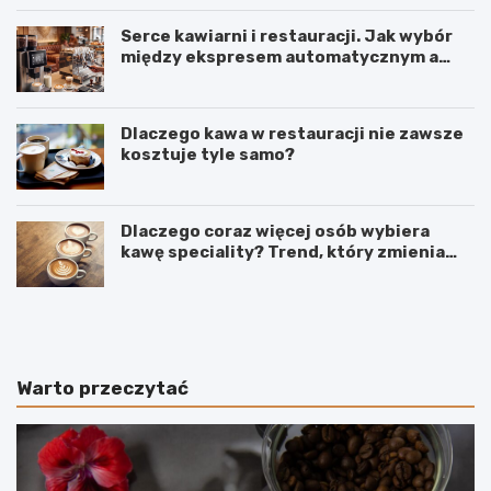
Serce kawiarni i restauracji. Jak wybór
między ekspresem automatycznym a
kolbowym wpływa na jakość w filiżance?
Dlaczego kawa w restauracji nie zawsze
kosztuje tyle samo?
Dlaczego coraz więcej osób wybiera
kawę speciality? Trend, który zmienia
sposób picia kawy
C
O
o
d
d
k
o
a
k
w
Warto przeczytać
a
y
w
p
y
o
z
o
a
w