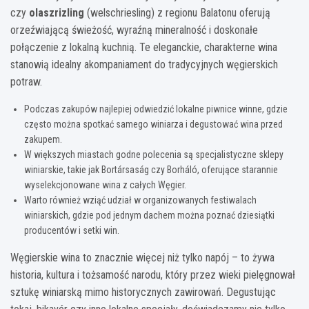
czy
olaszrizling
(welschriesling) z regionu Balatonu oferują
orzeźwiającą świeżość, wyraźną mineralność i doskonałe
połączenie z lokalną kuchnią. Te eleganckie, charakterne wina
stanowią idealny akompaniament do tradycyjnych węgierskich
potraw.
Podczas zakupów najlepiej odwiedzić lokalne piwnice winne, gdzie
często można spotkać samego winiarza i degustować wina przed
zakupem.
W większych miastach godne polecenia są specjalistyczne sklepy
winiarskie, takie jak Bortársaság czy Borháló, oferujące starannie
wyselekcjonowane wina z całych Węgier.
Warto również wziąć udział w organizowanych festiwalach
winiarskich, gdzie pod jednym dachem można poznać dziesiątki
producentów i setki win.
Węgierskie wina to znacznie więcej niż tylko napój – to żywa
historia, kultura i tożsamość narodu, który przez wieki pielęgnował
sztukę winiarską mimo historycznych zawirowań. Degustując