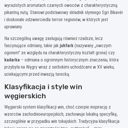
wyrazistych aromatach czarnych owoców z charakterystyczną
pikantną nutą. Stanowi podstawowy składnik słynnego Egri Bikavér
i doskonale odzwierciedla terroir regionów, w których jest
uprawiany.
Na szczególną uwagę zasługują również rzadsze, lecz
fascynujące odmiany, takie jak
juhfark
(nazywany „owczym
ogonem” ze względu na charakterystyczny kształt grona) czy
kadarka
– odmiana o ogromnym historycznym znaczeniu, która
przybyła na Węgry wraz z serbskimi uchodźcami w XV wieku,
uciekającymi przed inwazją turecką.
Klasyfikacja i style win
węgierskich
Węgierski system klasyfikacji win, choć czerpie inspirację z
wzorców zachodnioeuropejskich, zachowuje lokalną specyfikę,
szczególnie w przypadku win tokajskich. Tradycyjna klasyfikacja