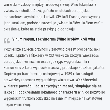
winiarski – zdobył międzynarodową sławę. Wino tokajskie, a
zwłaszcza słodkie Aszú, gościło na stołach europejskich
monarchów i arystokracji. Ludwik XIV, król Francji, zachwycony
jego smakiem, podobno nazwał je „winem królów i królem win” –
określenie, które na stałe przylgnęło do tokaju.
Vinum regum, rex vinorum (Wino królów, król win)
Późniejsze stulecia przynosiły zarówno okresy prosperity, jak i
upadku. Epidemia filoksery w XIX wieku zniszczyła większość
europejskich winnic, nie oszczędzając węgierskich. Era
komunizmu z kolei wymusiła masową produkcję kosztem jakości.
Dopiero po transformacji ustrojowej w 1989 roku nastąpił
prawdziwy renesans węgierskiego winiarstwa.
Współcześni
winiarze powrócili do tradycyjnych metod, skupiając się na
jakości i podkreślaniu lokalnego charakteru win
, co pozwoliło
węgierskim trunkom odzyskać należne im miejsce na światowej
mapie winiarskiej.