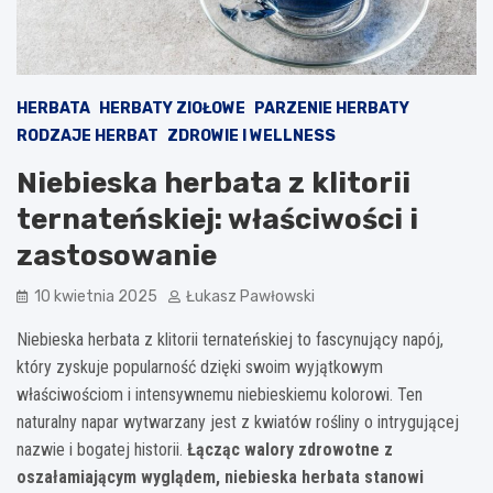
HERBATA
HERBATY ZIOŁOWE
PARZENIE HERBATY
RODZAJE HERBAT
ZDROWIE I WELLNESS
Niebieska herbata z klitorii
ternateńskiej: właściwości i
zastosowanie
10 kwietnia 2025
Łukasz Pawłowski
Niebieska herbata z klitorii ternateńskiej to fascynujący napój,
który zyskuje popularność dzięki swoim wyjątkowym
właściwościom i intensywnemu niebieskiemu kolorowi. Ten
naturalny napar wytwarzany jest z kwiatów rośliny o intrygującej
nazwie i bogatej historii.
Łącząc walory zdrowotne z
oszałamiającym wyglądem, niebieska herbata stanowi