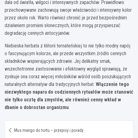
dala od światła, wilgoci i intensywnych zapachów. Prawidłowo
przechowywane zachowują swoje właściwości i intensywny kolor
przez około rok. Warto również chronić je przed bezpośrednim
działaniem promieni słonecznych, które mogą przyspieszać
degradację cennych antocyjanów.
Niebieska herbata z klitorii ternateńskiej to nie tylko modny napój
o fascynującym kolorze, ale przede wszystkim źródło cennych
składników wspierających zdrowie. Jej delikatny smak,
wszechstronne zastosowanie i efektowny wygląd sprawiają, że
zyskuje ona coraz więcej miłośników wśród osób poszukujących
naturalnych alternatyw dla tradycyjnych herbat.
Włączenie tego
niezwykłego naparu do codziennych rytuałów może stanowić
nie tylko ucztę dla zmysłów, ale również cenny wkład w
dbanie o dobrostan organizmu
.
Nawigacja
Mus mango do tortu – przepisy i porady
wpisu