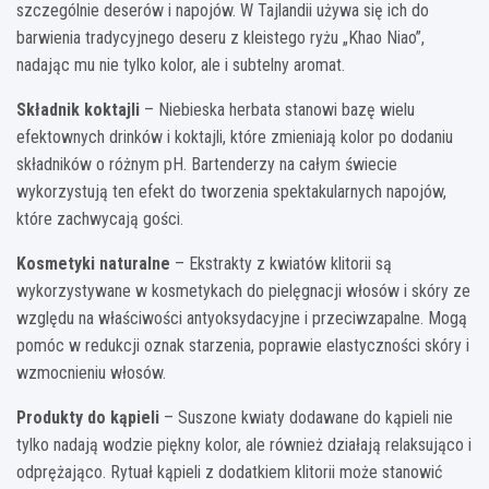
szczególnie deserów i napojów. W Tajlandii używa się ich do
barwienia tradycyjnego deseru z kleistego ryżu „Khao Niao”,
nadając mu nie tylko kolor, ale i subtelny aromat.
Składnik koktajli
– Niebieska herbata stanowi bazę wielu
efektownych drinków i koktajli, które zmieniają kolor po dodaniu
składników o różnym pH. Bartenderzy na całym świecie
wykorzystują ten efekt do tworzenia spektakularnych napojów,
które zachwycają gości.
Kosmetyki naturalne
– Ekstrakty z kwiatów klitorii są
wykorzystywane w kosmetykach do pielęgnacji włosów i skóry ze
względu na właściwości antyoksydacyjne i przeciwzapalne. Mogą
pomóc w redukcji oznak starzenia, poprawie elastyczności skóry i
wzmocnieniu włosów.
Produkty do kąpieli
– Suszone kwiaty dodawane do kąpieli nie
tylko nadają wodzie piękny kolor, ale również działają relaksująco i
odprężająco. Rytuał kąpieli z dodatkiem klitorii może stanowić