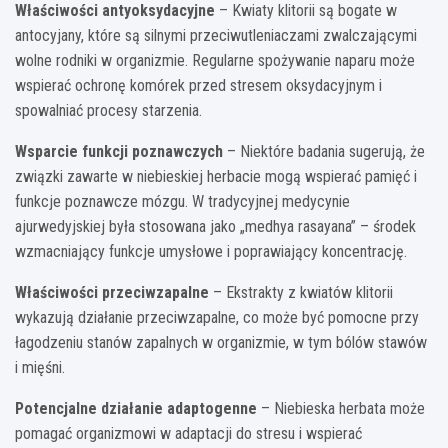
Właściwości antyoksydacyjne
– Kwiaty klitorii są bogate w
antocyjany, które są silnymi przeciwutleniaczami zwalczającymi
wolne rodniki w organizmie. Regularne spożywanie naparu może
wspierać ochronę komórek przed stresem oksydacyjnym i
spowalniać procesy starzenia.
Wsparcie funkcji poznawczych
– Niektóre badania sugerują, że
związki zawarte w niebieskiej herbacie mogą wspierać pamięć i
funkcje poznawcze mózgu. W tradycyjnej medycynie
ajurwedyjskiej była stosowana jako „medhya rasayana” – środek
wzmacniający funkcje umysłowe i poprawiający koncentrację.
Właściwości przeciwzapalne
– Ekstrakty z kwiatów klitorii
wykazują działanie przeciwzapalne, co może być pomocne przy
łagodzeniu stanów zapalnych w organizmie, w tym bólów stawów
i mięśni.
Potencjalne działanie adaptogenne
– Niebieska herbata może
pomagać organizmowi w adaptacji do stresu i wspierać