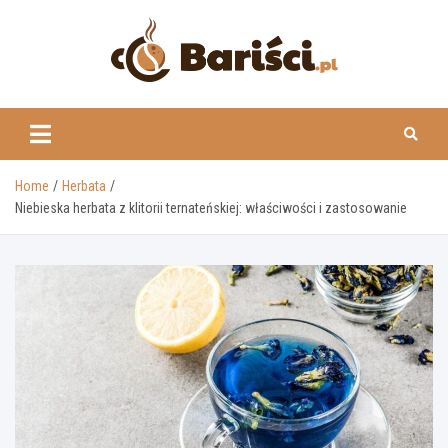
Skip
to
content
www.barisci.pl
Home
Herbata
Niebieska herbata z klitorii ternateńskiej: właściwości i zastosowanie