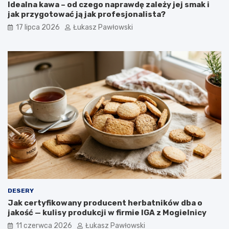
P
t
Idealna kawa – od czego naprawdę zależy jej smak i
r
a
jak przygotować ją jak profesjonalista?
z
w
17 lipca 2026
Łukasz Pawłowski
e
i
k
a
ą
n
s
a
k
n
i
a
d
p
o
o
k
j
a
e
w
r
y
o
ś
l
i
n
n
DESERY
e
Jak certyfikowany producent herbatników dba o
w
jakość — kulisy produkcji w firmie IGA z Mogielnicy
o
g
11 czerwca 2026
Łukasz Pawłowski