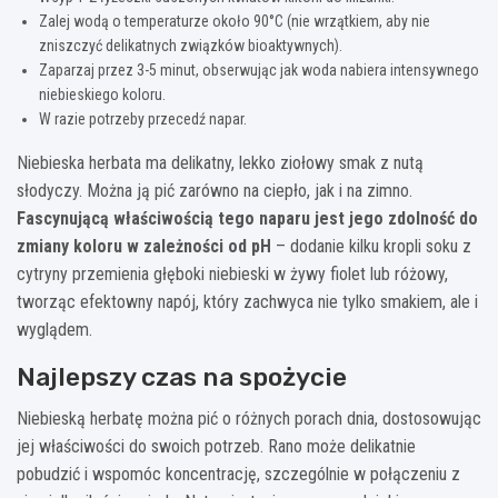
Zalej wodą o temperaturze około 90°C (nie wrzątkiem, aby nie
zniszczyć delikatnych związków bioaktywnych).
Zaparzaj przez 3-5 minut, obserwując jak woda nabiera intensywnego
niebieskiego koloru.
W razie potrzeby przecedź napar.
Niebieska herbata ma delikatny, lekko ziołowy smak z nutą
słodyczy. Można ją pić zarówno na ciepło, jak i na zimno.
Fascynującą właściwością tego naparu jest jego zdolność do
zmiany koloru w zależności od pH
– dodanie kilku kropli soku z
cytryny przemienia głęboki niebieski w żywy fiolet lub różowy,
tworząc efektowny napój, który zachwyca nie tylko smakiem, ale i
wyglądem.
Najlepszy czas na spożycie
Niebieską herbatę można pić o różnych porach dnia, dostosowując
jej właściwości do swoich potrzeb. Rano może delikatnie
pobudzić i wspomóc koncentrację, szczególnie w połączeniu z