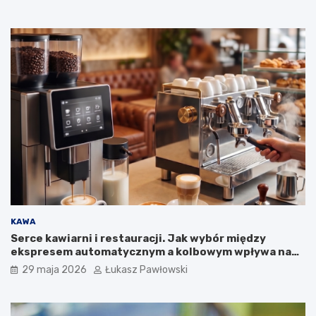
ó
l
n
o
p
o
l
s
k
i
e
j
k
a
m
p
a
KAWA
n
Serce kawiarni i restauracji. Jak wybór między
i
ekspresem automatycznym a kolbowym wpływa na
i
jakość w filiżance?
29 maja 2026
Łukasz Pawłowski