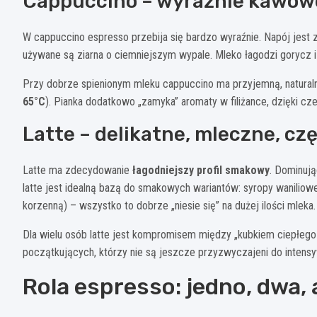
Cappuccino – wyraźnie kawowe
W cappuccino espresso przebija się bardzo wyraźnie. Napój jest
używane są ziarna o ciemniejszym wypale. Mleko łagodzi gorycz i
Przy dobrze spienionym mleku cappuccino ma przyjemną, naturaln
65°C
). Pianka dodatkowo „zamyka” aromaty w filiżance, dzięki cz
Latte – delikatne, mleczne, cz
Latte ma zdecydowanie
łagodniejszy profil smakowy
. Dominują
latte jest idealną bazą do smakowych wariantów: syropy waniliow
korzenną) – wszystko to dobrze „niesie się” na dużej ilości mleka.
Dla wielu osób latte jest kompromisem między „kubkiem ciepłego
początkujących, którzy nie są jeszcze przyzwyczajeni do inten
Rola espresso: jedno, dwa,