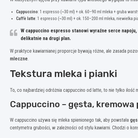
Cappuccino
: 1 espresso (~30 ml) + ok. 60–90 ml mleka + gruba warst
Caffè latte
: 1 espresso (~30 ml) + ok. 150–200 ml mleka, niewielka p
W cappuccino espresso stanowi wyraźne serce napoju, w
delikatnie na drugi plan.
W praktyce kawiarnianej proporcje bywają różne, ale zasada pozo
mleczne
.
Tekstura mleka i pianki
To, co najbardziej odróżnia cappuccino od latte, to nie tylko ilość 
Cappuccino – gęsta, kremowa 
W cappuccino używa się mleka spienionego tak, aby powstała
gęs
centymetra grubości, w zależności od stylu kawiarni. Chodzi o ko