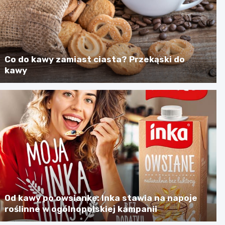
Co do kawy zamiast ciasta? Przekąski do
kawy
Od kawy po owsiankę: Inka stawia na napoje
roślinne w ogólnopolskiej kampanii