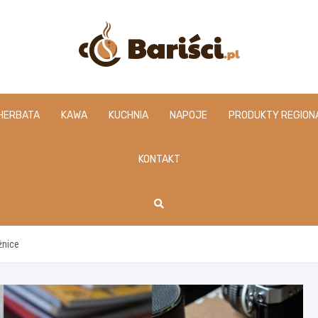
www.barisci.pl
HERBATA
KAWA
KUCHNIA
NAPOJE
PRODUKTY REGION
KONTAKT
żnice