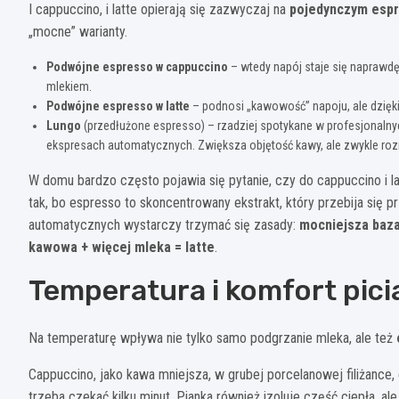
I cappuccino, i latte opierają się zazwyczaj na
pojedynczym esp
„mocne” warianty.
Podwójne espresso w cappuccino
– wtedy napój staje się naprawdę
mlekiem.
Podwójne espresso w latte
– podnosi „kawowość” napoju, ale dzięki 
Lungo
(przedłużone espresso) – rzadziej spotykane w profesjonaln
ekspresach automatycznych. Zwiększa objętość kawy, ale zwykle ro
W domu bardzo często pojawia się pytanie, czy do cappuccino i la
tak, bo espresso to skoncentrowany ekstrakt, który przebija się
automatycznych wystarczy trzymać się zasady:
mocniejsza baza
kawowa + więcej mleka = latte
.
Temperatura i komfort pici
Na temperaturę wpływa nie tylko samo podgrzanie mleka, ale też
Cappuccino, jako kawa mniejsza, w grubej porcelanowej filiżance
trzeba czekać kilku minut. Pianka również izoluje część ciepła, a