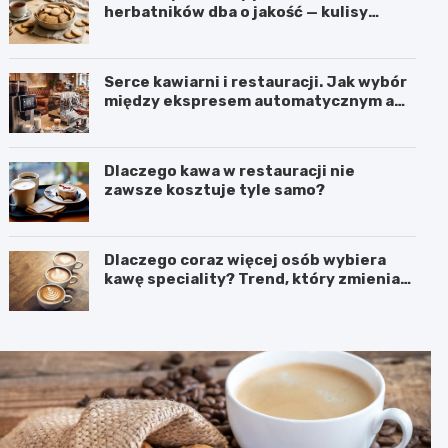
herbatników dba o jakość — kulisy
produkcji w firmie IGA z Mogielnicy
Serce kawiarni i restauracji. Jak wybór
między ekspresem automatycznym a
kolbowym wpływa na jakość w filiżance?
Dlaczego kawa w restauracji nie
zawsze kosztuje tyle samo?
Dlaczego coraz więcej osób wybiera
kawę speciality? Trend, który zmienia
sposób picia kawy