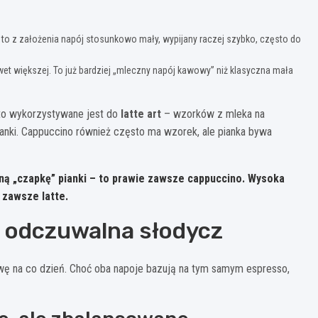
t to z założenia napój stosunkowo mały, wypijany raczej szybko, często do
et większej. To już bardziej „mleczny napój kawowy” niż klasyczna mała
sto wykorzystywane jest do
latte art
– wzorków z mleka na
ianki. Cappuccino również często ma wzorek, ale pianka bywa
aźną „czapkę” pianki – to prawie zawsze cappuccino. Wysoka
 zawsze latte.
 odczuwalna słodycz
wę na co dzień. Choć oba napoje bazują na tym samym espresso,