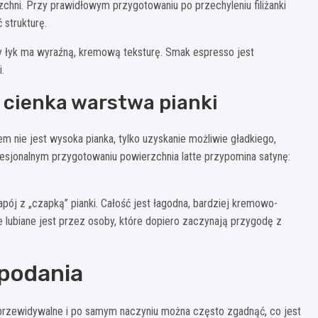
chni. Przy prawidłowym przygotowaniu po przechyleniu filiżanki
 strukturę.
żdy łyk ma wyraźną, kremową teksturę. Smak espresso jest
.
, cienka warstwa pianki
lem nie jest wysoka pianka, tylko uzyskanie możliwie gładkiego,
esjonalnym przygotowaniu powierzchnia latte przypomina satynę:
napój z „czapką” pianki. Całość jest łagodna, bardziej kremowo-
e lubiane jest przez osoby, które dopiero zaczynają przygodę z
 podania
przewidywalne i po samym naczyniu można często zgadnąć, co jest