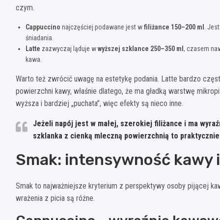
czym.
Cappuccino
najczęściej podawane jest w
filiżance 150–200 ml
. Jes
śniadania.
Latte
zazwyczaj ląduje w
wyższej szklance 250–350 ml
, czasem naw
kawa.
Warto też zwrócić uwagę na estetykę podania. Latte bardzo czę
powierzchni kawy, właśnie dlatego, że ma gładką warstwę mikrop
wyższa i bardziej „puchata”, więc efekty są nieco inne.
Jeżeli napój jest w małej, szerokiej filiżance i ma wyr
szklanka z cienką mleczną powierzchnią to praktycznie
Smak: intensywność kawy i
Smak to najważniejsze kryterium z perspektywy osoby pijącej ka
wrażenia z picia są różne.