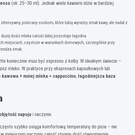
resso
(ok. 25–30 ml). Jednak wiele kawiarni idzie w bardziej
 intensywny, polecany osobom, które lubią wyraźny smak kawy, ale nadal z
dużej ilości mleka całość dalej pozostaje łagodna.
ych miejscach, częstsze w warunkach domowych, szczególnie przy
zrzedza smak.
tte koniecznie musi być espresso z kolby. W idealnym świecie –
 przez mleko. W praktyce przy ekspresach kapsułkowych lub
 kawowa + mniej mleka = cappuccino
,
łagodniejsza baza
a
objętość napoju
i naczynie.
, często szybko osiąga komfortową temperaturę do picia – nie
le w mniejszym naczyniu całość stygnie dość równomiernie.