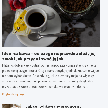
Idealna kawa – od czego naprawdę zależy jej
smak i jak przygotować ją jak
profesjonalista?
Filiżanka dobrej kawy potrafi odmienić początek dnia i stać się chwilą
prawdziwej przyjemności. O jej smaku decyduje jednak znacznie więcej
niż sam wybór ziaren. Dowiedz się, jakie elementy mają największy
wpływ na aromat napoju i poznaj sprawdzone sposoby, dzięki którym
przygotujesz kawę o wyjątkowym smaku we własnym domu.…
Czytaj dalej
Jak certyfikowany producent