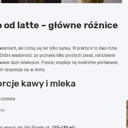
 od latte – główne różnice
arniach, ale różnią się nie tylko nazwą. W praktyce to dwa różne
 Dobra wiadomość: po poznaniu kilku prostych zasad, odróżnienie
wanie dużo łatwiejsze. Poniżej znajduje się konkretne porównanie,
kim dysponuje się w domu.
rcje kawy i mleka
zynienia.
sso
więcej tak (dla filiżanki ok.
150–180 ml
):