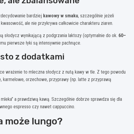
, ale zbalansowane
 zdecydowanie bardziej
kawowy w smaku
, szczególnie jeżeli
 kwasowość, ale nie przykrywa całkowicie charakteru ziaren.
ą słodycz wynikającą z podgrzania laktozy (optymalnie do ok.
60–
emu pierwsze łyki są intensywnie pachnące.
ęsto z dodatkami
ce wrażenie to mleczna słodycz z nutą kawy w tle. Z tego powodu
e, karmelowe, orzechowe, przyprawy (np. latte z przyprawą
 mleka” a prawdziwą kawą. Szczególnie dobrze sprawdza się dla
sywnego espresso czy nawet cappuccino.
 a może lungo?