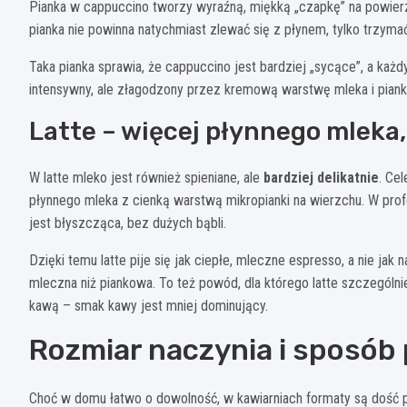
Pianka w cappuccino tworzy wyraźną, miękką „czapkę” na powierz
pianka nie powinna natychmiast zlewać się z płynem, tylko trzymać
Taka pianka sprawia, że cappuccino jest bardziej „sycące”, a ka
intensywny, ale złagodzony przez kremową warstwę mleka i pianki
Latte – więcej płynnego mleka
W latte mleko jest również spieniane, ale
bardziej delikatnie
. Ce
płynnego mleka z cienką warstwą mikropianki na wierzchu. W prof
jest błyszcząca, bez dużych bąbli.
Dzięki temu latte pije się jak ciepłe, mleczne espresso, a nie jak 
mleczna niż piankowa. To też powód, dla którego latte szczególni
kawą – smak kawy jest mniej dominujący.
Rozmiar naczynia i sposób
Choć w domu łatwo o dowolność, w kawiarniach formaty są dość 