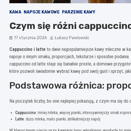
KAWA
NAPOJE KAWOWE
PARZENIE KAWY
Czym się różni cappuccino
17 stycznia 2026
Łukasz Pawłowski
Cappuccino i latte
to dwie najpopularniejsze kawy mleczne w kawi
napoje o innym smaku, proporcjach, teksturze i sposobie podania.
cappuccino od latte staje się banalnie proste, a domowe przygoto
które pozwoli świadomie wybrać kawę pod swój gust i sprzęt, ja
Podstawowa różnica: propo
Na początek liczby, bo one najlepiej pokazują, z czym ma się do c
Cappuccino
: mniej mleka, więcej pianki, intensywniejszy smak espre
Latte
: dużo mleka, mało pianki, delikatniejszy napój
W klasycznym ujęciu przy kawiarni typu włoskiego wygląda to mniej 