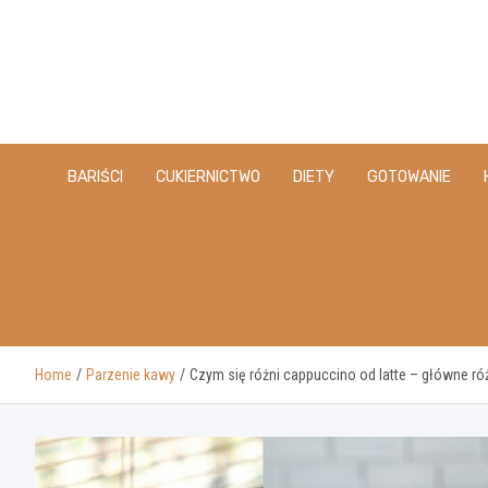
Skip
to
content
BARIŚCI
CUKIERNICTWO
DIETY
GOTOWANIE
Home
Parzenie kawy
Czym się różni cappuccino od latte – główne ró