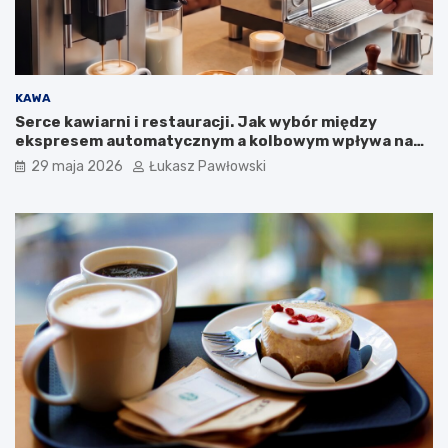
j
k
a
m
p
a
KAWA
n
Serce kawiarni i restauracji. Jak wybór między
i
ekspresem automatycznym a kolbowym wpływa na
i
jakość w filiżance?
29 maja 2026
Łukasz Pawłowski