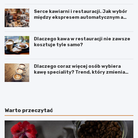
Serce kawiarni i restauracji. Jak wybór
między ekspresem automatycznym a
kolbowym wpływa na jakość w filiżance?
Dlaczego kawa w restauracji nie zawsze
kosztuje tyle samo?
Dlaczego coraz więcej osób wybiera
kawę speciality? Trend, który zmienia
sposób picia kawy
C
O
o
d
d
k
o
a
k
w
Warto przeczytać
a
y
w
p
y
o
z
o
a
w