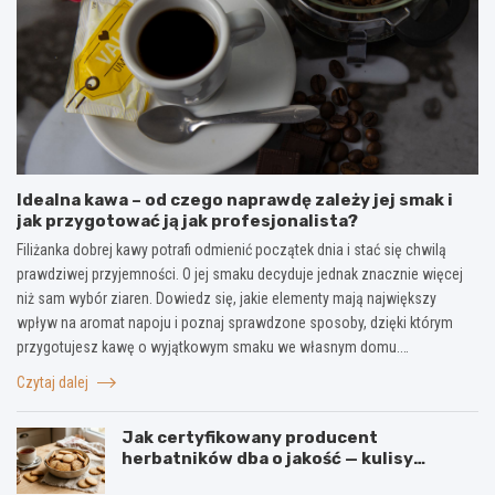
Idealna kawa – od czego naprawdę zależy jej smak i
jak przygotować ją jak profesjonalista?
Filiżanka dobrej kawy potrafi odmienić początek dnia i stać się chwilą
prawdziwej przyjemności. O jej smaku decyduje jednak znacznie więcej
niż sam wybór ziaren. Dowiedz się, jakie elementy mają największy
wpływ na aromat napoju i poznaj sprawdzone sposoby, dzięki którym
przygotujesz kawę o wyjątkowym smaku we własnym domu.…
Czytaj dalej
Jak certyfikowany producent
herbatników dba o jakość — kulisy
produkcji w firmie IGA z Mogielnicy