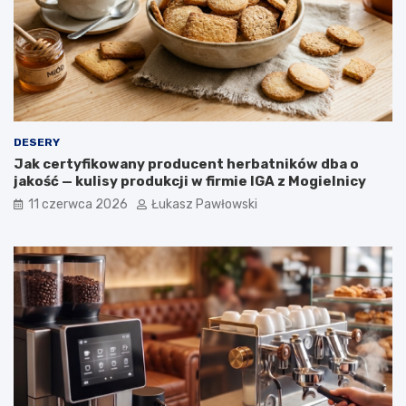
a
e
w
r
y
o
ś
l
i
n
n
DESERY
e
Jak certyfikowany producent herbatników dba o
w
jakość — kulisy produkcji w firmie IGA z Mogielnicy
o
g
11 czerwca 2026
Łukasz Pawłowski
ó
l
n
o
p
o
l
s
k
i
e