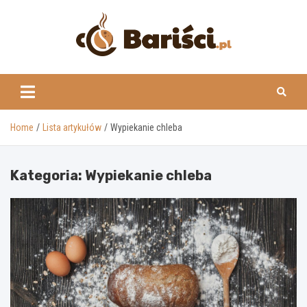
Skip
to
content
www.barisci.pl
Home
Lista artykułów
Wypiekanie chleba
Kategoria:
Wypiekanie chleba