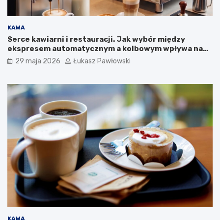
m
p
a
KAWA
n
Serce kawiarni i restauracji. Jak wybór między
i
ekspresem automatycznym a kolbowym wpływa na
i
jakość w filiżance?
29 maja 2026
Łukasz Pawłowski
KAWA