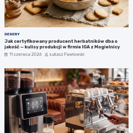
y
o
ś
l
i
n
n
DESERY
e
Jak certyfikowany producent herbatników dba o
w
jakość — kulisy produkcji w firmie IGA z Mogielnicy
o
g
11 czerwca 2026
Łukasz Pawłowski
ó
l
n
o
p
o
l
s
k
i
e
j
k
a