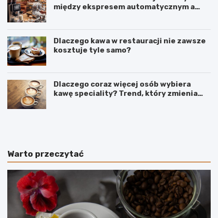
między ekspresem automatycznym a
kolbowym wpływa na jakość w filiżance?
Dlaczego kawa w restauracji nie zawsze
kosztuje tyle samo?
Dlaczego coraz więcej osób wybiera
kawę speciality? Trend, który zmienia
sposób picia kawy
C
O
o
d
d
k
o
a
k
w
Warto przeczytać
a
y
w
p
y
o
z
o
a
w
m
s
i
i