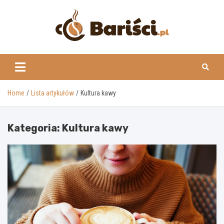
Skip
to
content
www.barisci.pl
Home
Lista artykułów
Kultura kawy
Kategoria:
Kultura kawy