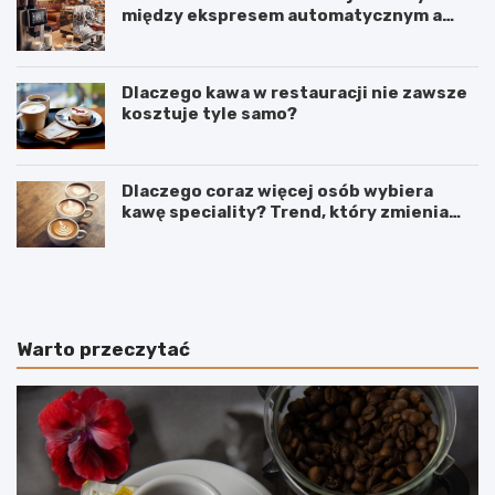
między ekspresem automatycznym a
kolbowym wpływa na jakość w filiżance?
Dlaczego kawa w restauracji nie zawsze
kosztuje tyle samo?
Dlaczego coraz więcej osób wybiera
kawę speciality? Trend, który zmienia
sposób picia kawy
C
O
o
d
d
k
o
a
k
w
Warto przeczytać
a
y
w
p
y
o
z
o
a
w
m
s
i
i