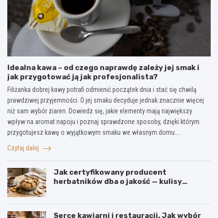
Idealna kawa – od czego naprawdę zależy jej smak i
jak przygotować ją jak profesjonalista?
Filiżanka dobrej kawy potrafi odmienić początek dnia i stać się chwilą
prawdziwej przyjemności. O jej smaku decyduje jednak znacznie więcej
niż sam wybór ziaren. Dowiedz się, jakie elementy mają największy
wpływ na aromat napoju i poznaj sprawdzone sposoby, dzięki którym
przygotujesz kawę o wyjątkowym smaku we własnym domu.…
Czytaj dalej
Jak certyfikowany producent
herbatników dba o jakość — kulisy
produkcji w firmie IGA z Mogielnicy
Serce kawiarni i restauracji. Jak wybór