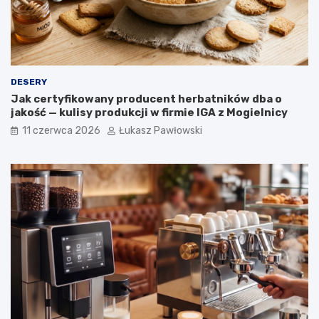
y
o
ś
l
i
n
n
DESERY
e
Jak certyfikowany producent herbatników dba o
w
jakość — kulisy produkcji w firmie IGA z Mogielnicy
o
g
11 czerwca 2026
Łukasz Pawłowski
ó
l
n
o
p
o
l
s
k
i
e
j
k
a