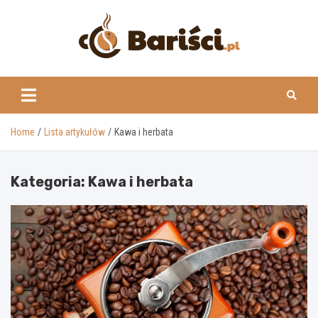
Skip
to
content
www.barisci.pl
Home
Lista artykułów
Kawa i herbata
Kategoria:
Kawa i herbata