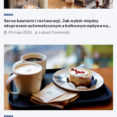
m
p
a
KAWA
n
Serce kawiarni i restauracji. Jak wybór między
i
ekspresem automatycznym a kolbowym wpływa na
i
jakość w filiżance?
29 maja 2026
Łukasz Pawłowski
KAWA