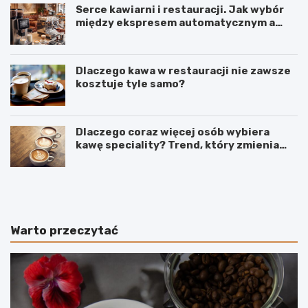
Serce kawiarni i restauracji. Jak wybór
między ekspresem automatycznym a
kolbowym wpływa na jakość w filiżance?
Dlaczego kawa w restauracji nie zawsze
kosztuje tyle samo?
Dlaczego coraz więcej osób wybiera
kawę speciality? Trend, który zmienia
sposób picia kawy
C
O
o
d
d
k
o
a
k
w
Warto przeczytać
a
y
w
p
y
o
z
o
a
w
m
s