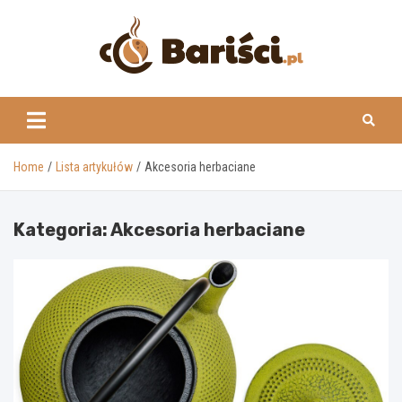
Skip
to
content
www.barisci.pl
Home
Lista artykułów
Akcesoria herbaciane
Kategoria:
Akcesoria herbaciane