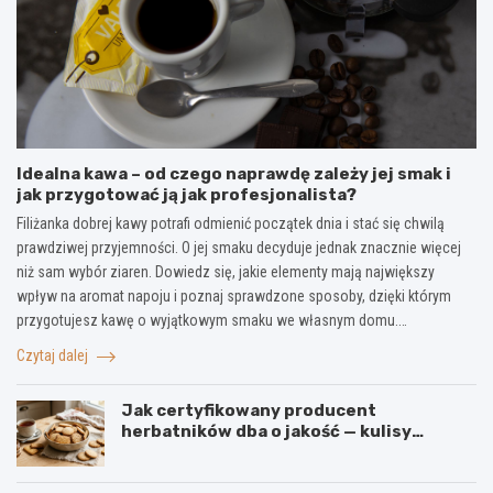
Idealna kawa – od czego naprawdę zależy jej smak i
jak przygotować ją jak profesjonalista?
Filiżanka dobrej kawy potrafi odmienić początek dnia i stać się chwilą
prawdziwej przyjemności. O jej smaku decyduje jednak znacznie więcej
niż sam wybór ziaren. Dowiedz się, jakie elementy mają największy
wpływ na aromat napoju i poznaj sprawdzone sposoby, dzięki którym
przygotujesz kawę o wyjątkowym smaku we własnym domu.…
Czytaj dalej
Jak certyfikowany producent
herbatników dba o jakość — kulisy
produkcji w firmie IGA z Mogielnicy