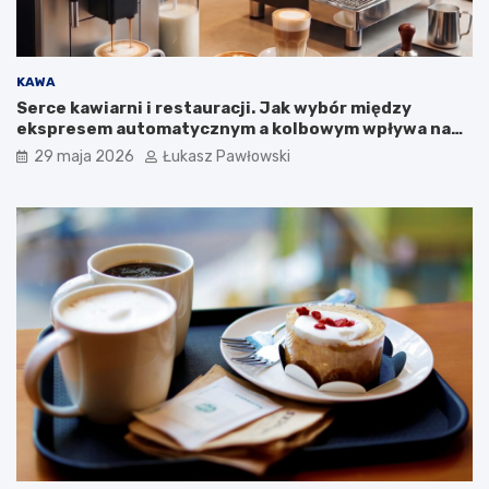
a
m
p
a
KAWA
n
Serce kawiarni i restauracji. Jak wybór między
i
ekspresem automatycznym a kolbowym wpływa na
i
jakość w filiżance?
29 maja 2026
Łukasz Pawłowski