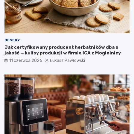
w
r
y
o
ś
l
i
n
n
DESERY
e
Jak certyfikowany producent herbatników dba o
w
jakość — kulisy produkcji w firmie IGA z Mogielnicy
o
g
11 czerwca 2026
Łukasz Pawłowski
ó
l
n
o
p
o
l
s
k
i
e
j
k