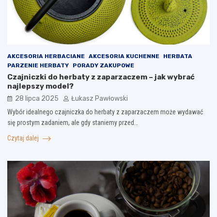
AKCESORIA HERBACIANE
AKCESORIA KUCHENNE
HERBATA
PARZENIE HERBATY
PORADY ZAKUPOWE
Czajniczki do herbaty z zaparzaczem – jak wybrać
najlepszy model?
28 lipca 2025
Łukasz Pawłowski
Wybór idealnego czajniczka do herbaty z zaparzaczem może wydawać
się prostym zadaniem, ale gdy staniemy przed…
Czytaj dalej